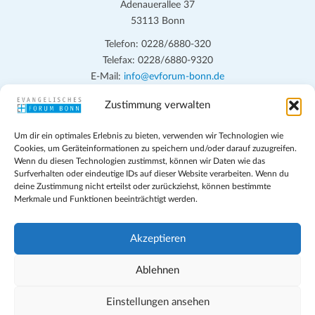
Adenauerallee 37
53113 Bonn
Telefon: 0228/6880-320
Telefax: 0228/6880-9320
E-Mail:
info@evforum-bonn.de
Zustimmung verwalten
Das Evangelische Forum Bonn will in seinen zentralen
Veranstaltungen und den Angeboten vor Ort auf Grundfragen des
Um dir ein optimales Erlebnis zu bieten, verwenden wir Technologien wie
persönlichen, beruflichen, kirchlichen und öffentlichen Lebens
Cookies, um Geräteinformationen zu speichern und/oder darauf zuzugreifen.
eingehen, zu offener Begegnung und ehrlicher Auseinandersetzung
Wenn du diesen Technologien zustimmst, können wir Daten wie das
anregen und mithelfen, aus der Verheißung des Evangeliums heraus
Surfverhalten oder eindeutige IDs auf dieser Website verarbeiten. Wenn du
deine Zustimmung nicht erteilst oder zurückziehst, können bestimmte
im individuellen und gesellschaftlichen Leben verantwortlich zu
Merkmale und Funktionen beeinträchtigt werden.
denken, zu reden und zu handeln.
Impressum
Akzeptieren
Datenschutz
Teilnahmebedingungen
Ablehnen
Evangelische Kirche in Bonn
Cookie-Richtlinie (EU)
Einstellungen ansehen