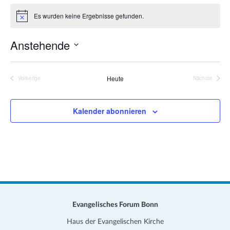
a
i
Es wurden keine Ergebnisse gefunden.
t
H
t
i
i
e
n
Anstehende
o
w
e
n
D
i
s
a
Heute
Vorherige
Nächste
Veranstaltungen
Veranstalt
t
u
Kalender abonnieren
m
w
ä
h
l
e
n
.
Evangelisches Forum Bonn
Haus der Evangelischen Kirche