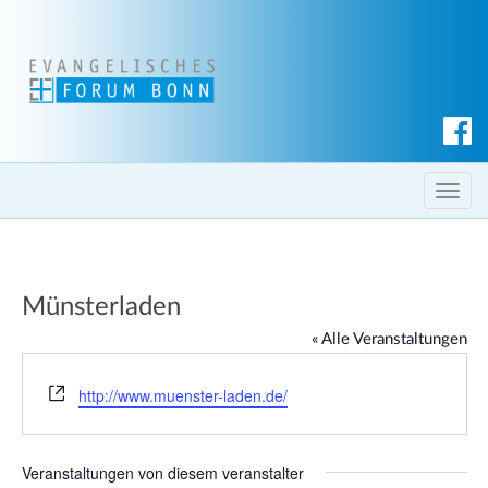
S
u
c
T
h
o
e
g
n
g
Münsterladen
l
e
« Alle Veranstaltungen
n
a
W
http://www.muenster-laden.de/
e
v
b
i
s
g
Veranstaltungen von diesem veranstalter
e