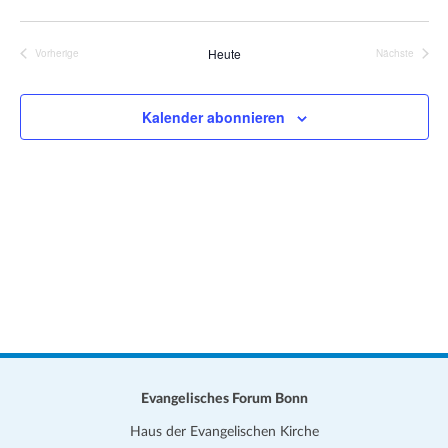
e
a
D
i
t
s
a
Heute
Vorherige
Nächste
i
Veranstaltungen
Veranstalt
t
o
u
n
Kalender abonnieren
m
w
ä
h
l
e
n
.
Evangelisches Forum Bonn
Haus der Evangelischen Kirche