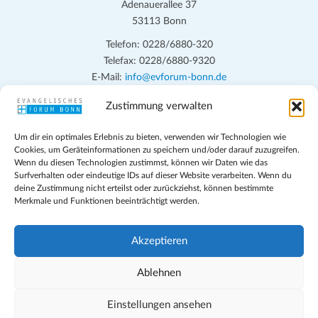
Adenauerallee 37
53113 Bonn
Telefon: 0228/6880-320
Telefax: 0228/6880-9320
E-Mail:
info@evforum-bonn.de
Zustimmung verwalten
Das Evangelische Forum Bonn will in seinen zentralen
Veranstaltungen und den Angeboten vor Ort auf Grundfragen des
Um dir ein optimales Erlebnis zu bieten, verwenden wir Technologien wie
persönlichen, beruflichen, kirchlichen und öffentlichen Lebens
Cookies, um Geräteinformationen zu speichern und/oder darauf zuzugreifen.
eingehen, zu offener Begegnung und ehrlicher Auseinandersetzung
Wenn du diesen Technologien zustimmst, können wir Daten wie das
anregen und mithelfen, aus der Verheißung des Evangeliums heraus
Surfverhalten oder eindeutige IDs auf dieser Website verarbeiten. Wenn du
deine Zustimmung nicht erteilst oder zurückziehst, können bestimmte
im individuellen und gesellschaftlichen Leben verantwortlich zu
Merkmale und Funktionen beeinträchtigt werden.
denken, zu reden und zu handeln.
Impressum
Akzeptieren
Datenschutz
Teilnahmebedingungen
Ablehnen
Evangelische Kirche in Bonn
Cookie-Richtlinie (EU)
Einstellungen ansehen