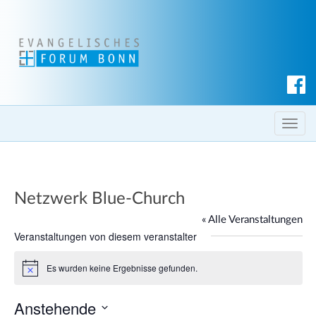
S
u
c
T
h
o
e
g
n
g
Netzwerk Blue-Church
l
e
« Alle Veranstaltungen
n
Veranstaltungen von diesem veranstalter
a
Es wurden keine Ergebnisse gefunden.
v
H
i
i
n
Anstehende
g
w