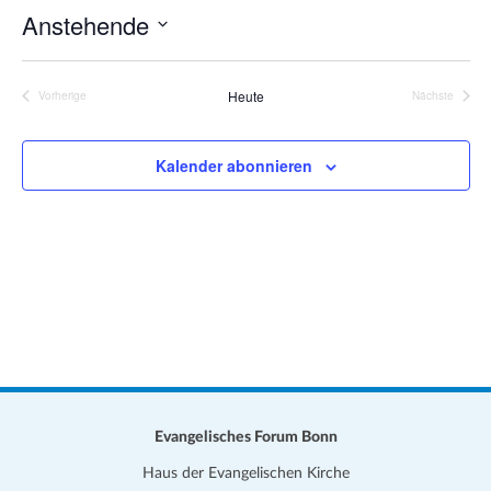
n
a
Anstehende
w
t
e
D
i
i
s
a
o
Heute
Vorherige
Nächste
Veranstaltungen
Veranstalt
t
n
u
Kalender abonnieren
m
w
ä
h
l
e
n
.
Evangelisches Forum Bonn
Haus der Evangelischen Kirche