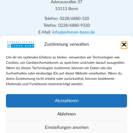
Adenauerallee 37
53113 Bonn
Telefon: 0228/6880-320
Telefax: 0228/6880-9320
E-Mail:
info@evforum-bonn.de
Zustimmung verwalten
Das Evangelische Forum Bonn will in seinen zentralen
Veranstaltungen und den Angeboten vor Ort auf Grundfragen des
Um dir ein optimales Erlebnis zu bieten, verwenden wir Technologien wie
persönlichen, beruflichen, kirchlichen und öffentlichen Lebens
Cookies, um Geräteinformationen zu speichern und/oder darauf zuzugreifen.
eingehen, zu offener Begegnung und ehrlicher Auseinandersetzung
Wenn du diesen Technologien zustimmst, können wir Daten wie das
anregen und mithelfen, aus der Verheißung des Evangeliums heraus
Surfverhalten oder eindeutige IDs auf dieser Website verarbeiten. Wenn du
deine Zustimmung nicht erteilst oder zurückziehst, können bestimmte
im individuellen und gesellschaftlichen Leben verantwortlich zu
Merkmale und Funktionen beeinträchtigt werden.
denken, zu reden und zu handeln.
Impressum
Akzeptieren
Datenschutz
Teilnahmebedingungen
Ablehnen
Evangelische Kirche in Bonn
Cookie-Richtlinie (EU)
Einstellungen ansehen