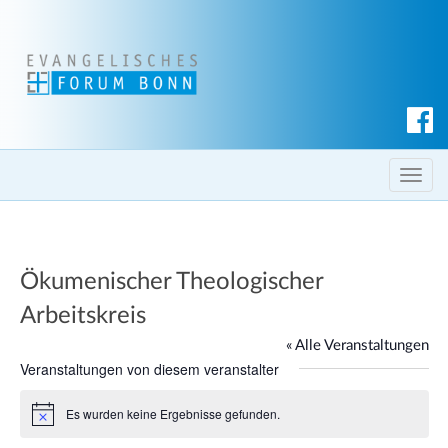
S
u
c
T
h
o
e
g
n
g
Ökumenischer Theologischer
l
e
Arbeitskreis
n
« Alle Veranstaltungen
a
Veranstaltungen von diesem veranstalter
v
i
Es wurden keine Ergebnisse gefunden.
H
g
i