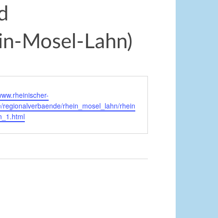
d
in-Mosel-Lahn)
www.rheinischer-
e/regionalverbaende/rhein_mosel_lahn/rhein
n_1.html