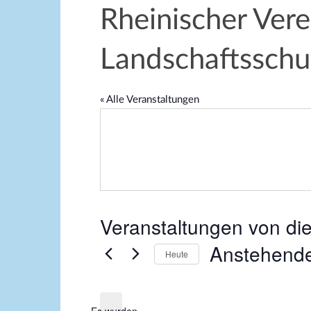
Rheinischer Ver
Landschaftsschu
« Alle Veranstaltungen
Veranstaltungen von die
Anstehend
Heute
D
a
t