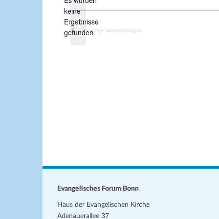
Es wurden
keine
u
H
Ergebnisse
m
i
Vorherige
Veranstaltungen
gefunden.
w
n
ä
w
h
e
l
i
s
e
n
.
Evangelisches Forum Bonn
Haus der Evangelischen Kirche
Adenauerallee 37