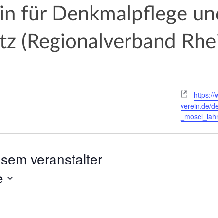
ein für Denkmalpflege un
tz (Regionalverband Rhe
W
https://
e
verein.de/d
b
_mosel_lah
s
e
i
sem veranstalter
t
e
e