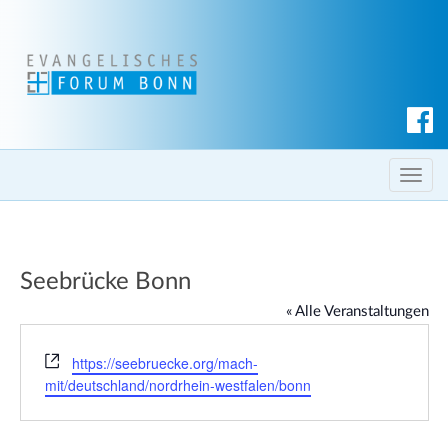
S
u
c
T
h
o
e
g
n
g
Seebrücke Bonn
l
e
« Alle Veranstaltungen
n
a
W
https://seebruecke.org/mach-
e
v
mit/deutschland/nordrhein-westfalen/bonn
b
i
s
g
e