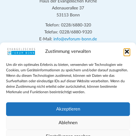
Haus der Evangelischen Kirche
Adenauerallee 37
53113 Bonn
Telefon: 0228/6880-320
Telefax: 0228/6880-9320
E-Mail:
info@evforum-bonn.de
Zustimmung verwalten
Das Evangelische Forum Bonn will in seinen zentralen
Veranstaltungen und den Angeboten vor Ort auf Grundfragen des
Um dir ein optimales Erlebnis zu bieten, verwenden wir Technologien wie
persönlichen, beruflichen, kirchlichen und öffentlichen Lebens
Cookies, um Geräteinformationen zu speichern und/oder darauf zuzugreifen.
eingehen, zu offener Begegnung und ehrlicher Auseinandersetzung
Wenn du diesen Technologien zustimmst, können wir Daten wie das
anregen und mithelfen, aus der Verheißung des Evangeliums heraus
Surfverhalten oder eindeutige IDs auf dieser Website verarbeiten. Wenn du
deine Zustimmung nicht erteilst oder zurückziehst, können bestimmte
im individuellen und gesellschaftlichen Leben verantwortlich zu
Merkmale und Funktionen beeinträchtigt werden.
denken, zu reden und zu handeln.
Impressum
Akzeptieren
Datenschutz
Teilnahmebedingungen
Ablehnen
Evangelische Kirche in Bonn
Cookie-Richtlinie (EU)