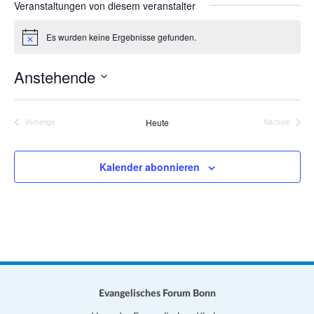
Veranstaltungen von diesem veranstalter
a
i
t
t
Es wurden keine Ergebnisse gefunden.
i
H
e
i
o
n
Anstehende
w
n
e
D
i
s
a
Heute
Vorherige
Nächste
Veranstaltungen
Veranstalt
t
u
Kalender abonnieren
m
w
ä
h
l
e
n
.
Evangelisches Forum Bonn