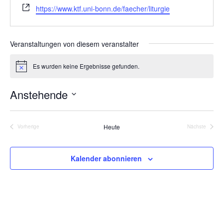
a
W
https://www.ktf.uni-bonn.de/faecher/liturgie
t
e
b
i
s
o
Veranstaltungen von diesem veranstalter
e
n
i
Es wurden keine Ergebnisse gefunden.
H
t
i
e
n
Anstehende
w
e
D
i
s
a
Heute
Vorherige
Nächste
Veranstaltungen
Veranstalt
t
u
Kalender abonnieren
m
w
ä
h
l
e