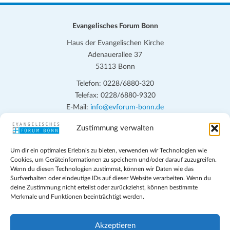
n
.
Evangelisches Forum Bonn
Haus der Evangelischen Kirche
Adenauerallee 37
53113 Bonn
Telefon: 0228/6880-320
Telefax: 0228/6880-9320
E-Mail:
info@evforum-bonn.de
Zustimmung verwalten
Das Evangelische Forum Bonn will in seinen zentralen
Veranstaltungen und den Angeboten vor Ort auf Grundfragen des
Um dir ein optimales Erlebnis zu bieten, verwenden wir Technologien wie
persönlichen, beruflichen, kirchlichen und öffentlichen Lebens
Cookies, um Geräteinformationen zu speichern und/oder darauf zuzugreifen.
eingehen, zu offener Begegnung und ehrlicher Auseinandersetzung
Wenn du diesen Technologien zustimmst, können wir Daten wie das
anregen und mithelfen, aus der Verheißung des Evangeliums heraus
Surfverhalten oder eindeutige IDs auf dieser Website verarbeiten. Wenn du
deine Zustimmung nicht erteilst oder zurückziehst, können bestimmte
im individuellen und gesellschaftlichen Leben verantwortlich zu
Merkmale und Funktionen beeinträchtigt werden.
denken, zu reden und zu handeln.
Impressum
Akzeptieren