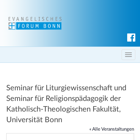
S
u
c
T
h
o
e
g
n
g
Seminar für Liturgiewissenschaft und
l
e
Seminar für Religionspädagogik der
n
Katholisch-Theologischen Fakultät,
a
Universität Bonn
v
i
« Alle Veranstaltungen
g