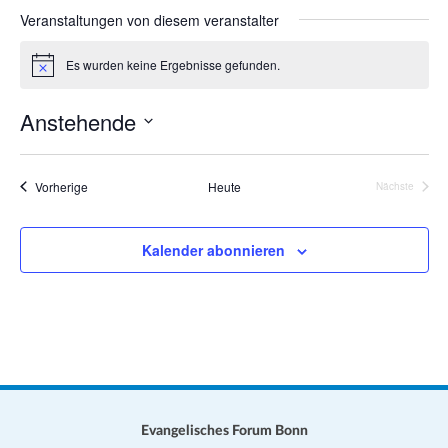
a
s
Veranstaltungen von diesem veranstalter
e
t
i
i
Es wurden keine Ergebnisse gefunden.
H
t
o
i
e
n
n
Anstehende
w
e
D
i
s
a
Veranstaltungen
Vorherige
Heute
Nächste
Veranstalt
t
u
Kalender abonnieren
m
w
ä
h
l
e
n
.
Evangelisches Forum Bonn