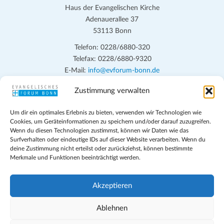
Haus der Evangelischen Kirche
Adenauerallee 37
53113 Bonn
Telefon: 0228/6880-320
Telefax: 0228/6880-9320
E-Mail:
info@evforum-bonn.de
Zustimmung verwalten
Das Evangelische Forum Bonn will in seinen zentralen
Veranstaltungen und den Angeboten vor Ort auf Grundfragen des
Um dir ein optimales Erlebnis zu bieten, verwenden wir Technologien wie
persönlichen, beruflichen, kirchlichen und öffentlichen Lebens
Cookies, um Geräteinformationen zu speichern und/oder darauf zuzugreifen.
eingehen, zu offener Begegnung und ehrlicher Auseinandersetzung
Wenn du diesen Technologien zustimmst, können wir Daten wie das
anregen und mithelfen, aus der Verheißung des Evangeliums heraus
Surfverhalten oder eindeutige IDs auf dieser Website verarbeiten. Wenn du
deine Zustimmung nicht erteilst oder zurückziehst, können bestimmte
im individuellen und gesellschaftlichen Leben verantwortlich zu
Merkmale und Funktionen beeinträchtigt werden.
denken, zu reden und zu handeln.
Impressum
Akzeptieren
Datenschutz
Teilnahmebedingungen
Ablehnen
Evangelische Kirche in Bonn