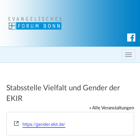
S
u
c
T
h
o
e
g
n
g
Stabsstelle Vielfalt und Gender der
l
e
EKIR
n
« Alle Veranstaltungen
a
v
W
https://gender.ekir.de/
i
e
g
b