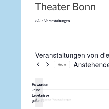
Theater Bonn
« Alle Veranstaltungen
Veranstaltungen von die
Anstehend
Heute
D
a
Es wurden
t
keine
u
H
Ergebnisse
m
i
Vorherige
Veranstaltungen
gefunden.
w
n
ä