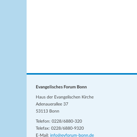
w
h
e
l
i
s
e
n
.
Evangelisches Forum Bonn
Haus der Evangelischen Kirche
Adenauerallee 37
53113 Bonn
Telefon: 0228/6880-320
Telefax: 0228/6880-9320
E-Mail:
info@evforum-bonn.de