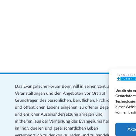
Das Evangelische Forum Bonn will in seinen zentralen
Im
Um dir ein o
Veranstaltungen und den Angeboten vor Ort auf
Da
Geräteinform
Grundfragen des persönlichen, beruflichen, kirchlichen
Te
Technologien
dieser Websi
und öffentlichen Lebens eingehen, zu offener Begegnung
können best
und ehrlicher Auseinandersetzung anregen und
Coo
mithelfen, aus der Verheißung des Evangeliums heraus
Ge
im individuellen und gesellschaftlichen Leben
Akz
verantwortlich zu denken, zu reden und zu handeln.