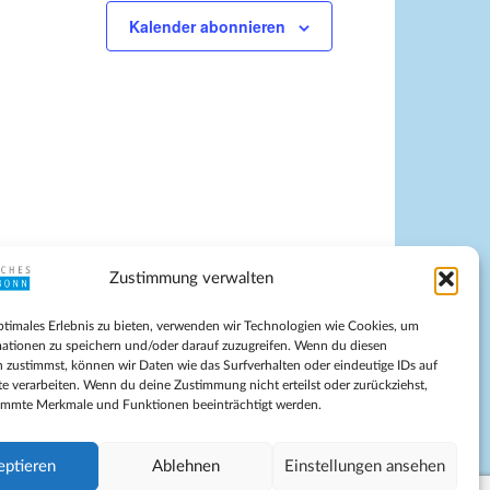
Kalender abonnieren
Zustimmung verwalten
pressum
ptimales Erlebnis zu bieten, verwenden wir Technologien wie Cookies, um
tenschutz
ationen zu speichern und/oder darauf zuzugreifen. Wenn du diesen
ilnahmebedingungen
 zustimmst, können wir Daten wie das Surfverhalten oder eindeutige IDs auf
te verarbeiten. Wenn du deine Zustimmung nicht erteilst oder zurückziehst,
Evangelische Kirche in Bonn
immte Merkmale und Funktionen beeinträchtigt werden.
kie-Richtlinie (EU)
schäftsbedingungen
eptieren
Ablehnen
Einstellungen ansehen