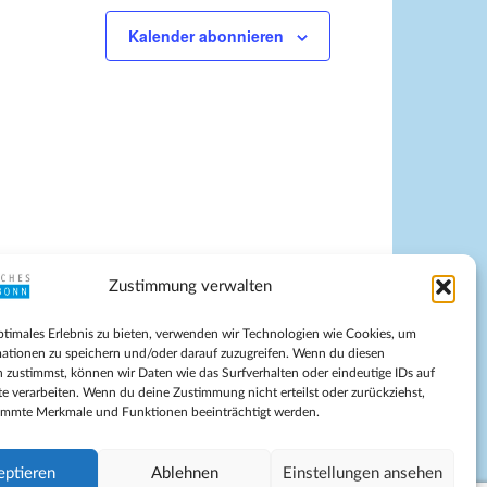
Kalender abonnieren
Zustimmung verwalten
pressum
ptimales Erlebnis zu bieten, verwenden wir Technologien wie Cookies, um
tenschutz
ationen zu speichern und/oder darauf zuzugreifen. Wenn du diesen
ilnahmebedingungen
 zustimmst, können wir Daten wie das Surfverhalten oder eindeutige IDs auf
te verarbeiten. Wenn du deine Zustimmung nicht erteilst oder zurückziehst,
Evangelische Kirche in Bonn
immte Merkmale und Funktionen beeinträchtigt werden.
kie-Richtlinie (EU)
schäftsbedingungen
eptieren
Ablehnen
Einstellungen ansehen