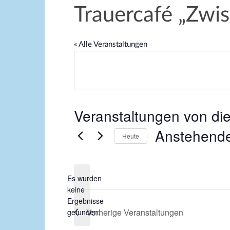
Trauercafé „Zwi
« Alle Veranstaltungen
Veranstaltungen von die
Anstehend
Heute
D
a
Es wurden
t
keine
u
H
Ergebnisse
m
i
Vorherige
Veranstaltungen
gefunden.
w
n
ä