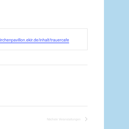
kirchenpavillon.ekir.de/inhalt/trauercafe
Nächste
Veranstaltungen