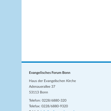
w
h
e
l
i
s
e
n
.
Evangelisches Forum Bonn
Haus der Evangelischen Kirche
Adenauerallee 37
53113 Bonn
Telefon: 0228/6880-320
Telefax: 0228/6880-9320