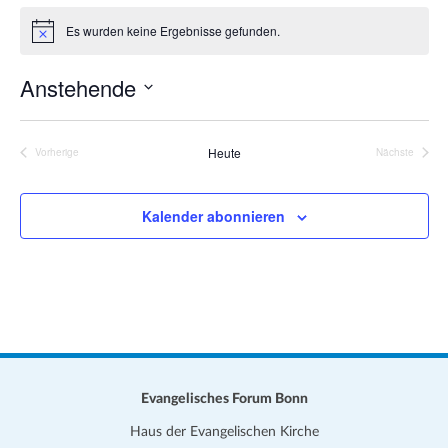
a
i
Es wurden keine Ergebnisse gefunden.
t
H
t
i
i
e
n
Anstehende
o
w
e
n
D
i
s
a
Heute
Vorherige
Nächste
Veranstaltungen
Veranstalt
t
u
Kalender abonnieren
m
w
ä
h
l
e
n
.
Evangelisches Forum Bonn
Haus der Evangelischen Kirche