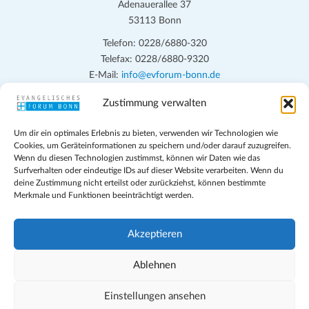
Adenauerallee 37
53113 Bonn
Telefon: 0228/6880-320
Telefax: 0228/6880-9320
E-Mail:
info@evforum-bonn.de
Zustimmung verwalten
Das Evangelische Forum Bonn will in seinen zentralen
Veranstaltungen und den Angeboten vor Ort auf Grundfragen des
Um dir ein optimales Erlebnis zu bieten, verwenden wir Technologien wie
persönlichen, beruflichen, kirchlichen und öffentlichen Lebens
Cookies, um Geräteinformationen zu speichern und/oder darauf zuzugreifen.
eingehen, zu offener Begegnung und ehrlicher Auseinandersetzung
Wenn du diesen Technologien zustimmst, können wir Daten wie das
anregen und mithelfen, aus der Verheißung des Evangeliums heraus
Surfverhalten oder eindeutige IDs auf dieser Website verarbeiten. Wenn du
deine Zustimmung nicht erteilst oder zurückziehst, können bestimmte
im individuellen und gesellschaftlichen Leben verantwortlich zu
Merkmale und Funktionen beeinträchtigt werden.
denken, zu reden und zu handeln.
Impressum
Akzeptieren
Datenschutz
Teilnahmebedingungen
Ablehnen
Evangelische Kirche in Bonn
Cookie-Richtlinie (EU)
Einstellungen ansehen