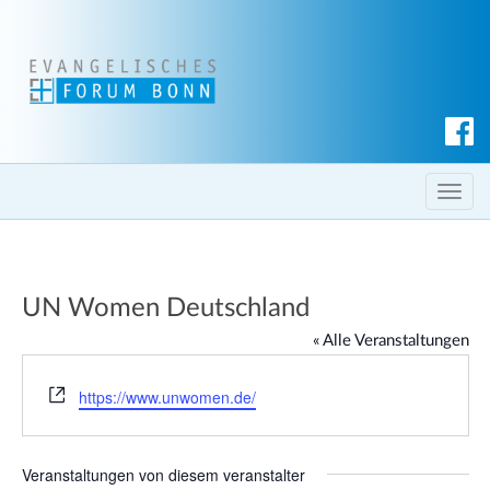
S
u
c
T
h
o
e
g
n
g
UN Women Deutschland
l
e
« Alle Veranstaltungen
n
a
W
https://www.unwomen.de/
e
v
b
i
s
g
Veranstaltungen von diesem veranstalter
e