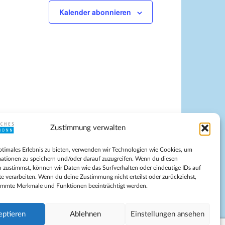
Kalender abonnieren
Zustimmung verwalten
pressum
ptimales Erlebnis zu bieten, verwenden wir Technologien wie Cookies, um
tenschutz
ationen zu speichern und/oder darauf zuzugreifen. Wenn du diesen
ilnahmebedingungen
 zustimmst, können wir Daten wie das Surfverhalten oder eindeutige IDs auf
te verarbeiten. Wenn du deine Zustimmung nicht erteilst oder zurückziehst,
Evangelische Kirche in Bonn
immte Merkmale und Funktionen beeinträchtigt werden.
kie-Richtlinie (EU)
schäftsbedingungen
eptieren
Ablehnen
Einstellungen ansehen