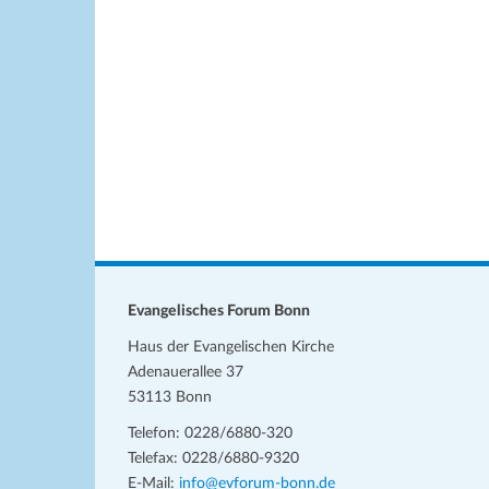
w
h
e
l
i
s
e
n
.
Evangelisches Forum Bonn
Haus der Evangelischen Kirche
Adenauerallee 37
53113 Bonn
Telefon: 0228/6880-320
Telefax: 0228/6880-9320
E-Mail:
info@evforum-bonn.de