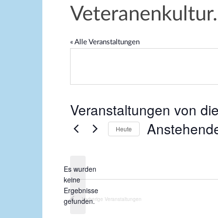
Veteranenkultur.
« Alle Veranstaltungen
Veranstaltungen von die
Anstehend
Heute
D
a
Es wurden
t
keine
u
H
Ergebnisse
m
i
Vorherige
Veranstaltungen
gefunden.
w
n
ä