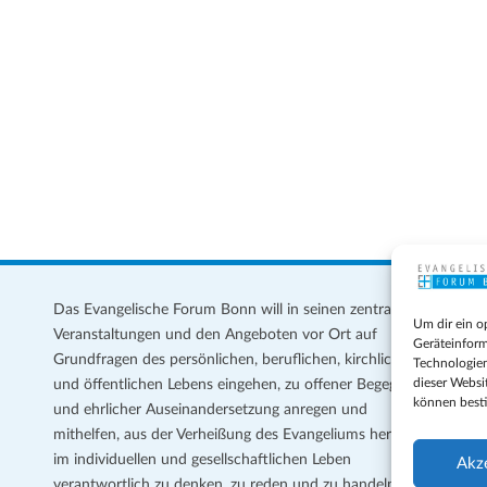
Das Evangelische Forum Bonn will in seinen zentralen
Im
Um dir ein o
Veranstaltungen und den Angeboten vor Ort auf
Da
Geräteinform
Grundfragen des persönlichen, beruflichen, kirchlichen
Te
Technologien
dieser Websi
und öffentlichen Lebens eingehen, zu offener Begegnung
können best
und ehrlicher Auseinandersetzung anregen und
Coo
mithelfen, aus der Verheißung des Evangeliums heraus
Ge
im individuellen und gesellschaftlichen Leben
Akz
verantwortlich zu denken, zu reden und zu handeln.