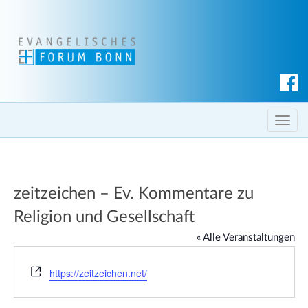
S
u
c
T
h
o
e
g
n
g
zeitzeichen – Ev. Kommentare zu
l
e
Religion und Gesellschaft
n
« Alle Veranstaltungen
a
v
W
https://zeitzeichen.net/
i
e
g
b