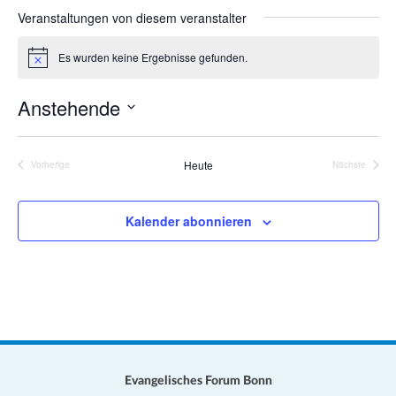
a
s
Veranstaltungen von diesem veranstalter
e
t
i
i
Es wurden keine Ergebnisse gefunden.
H
t
o
i
e
n
n
Anstehende
w
e
D
i
s
a
Heute
Vorherige
Nächste
Veranstaltungen
Veranstalt
t
u
Kalender abonnieren
m
w
ä
h
l
e
n
.
Evangelisches Forum Bonn