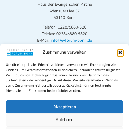
Haus der Evangelischen Kirche
Adenauerallee 37
53113 Bonn
Telefon: 0228/6880-320
Telefax: 0228/6880-9320
E-Mail:
info@evforum-bonn.de
Zustimmung verwalten
Das Evangelische Forum Bonn will in seinen zentralen
Veranstaltungen und den Angeboten vor Ort auf Grundfragen des
Um dir ein optimales Erlebnis zu bieten, verwenden wir Technologien wie
persönlichen, beruflichen, kirchlichen und öffentlichen Lebens
Cookies, um Geräteinformationen zu speichern und/oder darauf zuzugreifen.
eingehen, zu offener Begegnung und ehrlicher Auseinandersetzung
Wenn du diesen Technologien zustimmst, können wir Daten wie das
anregen und mithelfen, aus der Verheißung des Evangeliums heraus
Surfverhalten oder eindeutige IDs auf dieser Website verarbeiten. Wenn du
deine Zustimmung nicht erteilst oder zurückziehst, können bestimmte
im individuellen und gesellschaftlichen Leben verantwortlich zu
Merkmale und Funktionen beeinträchtigt werden.
denken, zu reden und zu handeln.
Impressum
Akzeptieren
Datenschutz
Teilnahmebedingungen
Ablehnen
Evangelische Kirche in Bonn