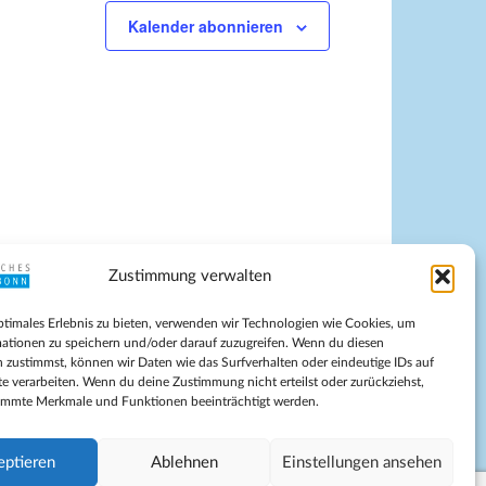
Kalender abonnieren
Zustimmung verwalten
pressum
ptimales Erlebnis zu bieten, verwenden wir Technologien wie Cookies, um
tenschutz
ationen zu speichern und/oder darauf zuzugreifen. Wenn du diesen
ilnahmebedingungen
 zustimmst, können wir Daten wie das Surfverhalten oder eindeutige IDs auf
te verarbeiten. Wenn du deine Zustimmung nicht erteilst oder zurückziehst,
Evangelische Kirche in Bonn
immte Merkmale und Funktionen beeinträchtigt werden.
kie-Richtlinie (EU)
schäftsbedingungen
eptieren
Ablehnen
Einstellungen ansehen