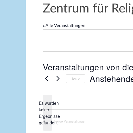
Zentrum für Reli
« Alle Veranstaltungen
Veranstaltungen von die
Anstehend
Heute
D
a
Es wurden
t
keine
u
H
Ergebnisse
m
i
Vorherige
Veranstaltungen
gefunden.
w
n
ä