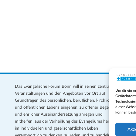
Das Evangelische Forum Bonn will in seinen zentralen
Im
Um dir ein o
Veranstaltungen und den Angeboten vor Ort auf
Da
Geräteinform
Grundfragen des persönlichen, beruflichen, kirchlichen
Te
Technologien
dieser Websi
und öffentlichen Lebens eingehen, zu offener Begegnung
können best
und ehrlicher Auseinandersetzung anregen und
Coo
mithelfen, aus der Verheißung des Evangeliums heraus
Ge
im individuellen und gesellschaftlichen Leben
Akz
verantwortlich zu denken, zu reden und zu handeln.