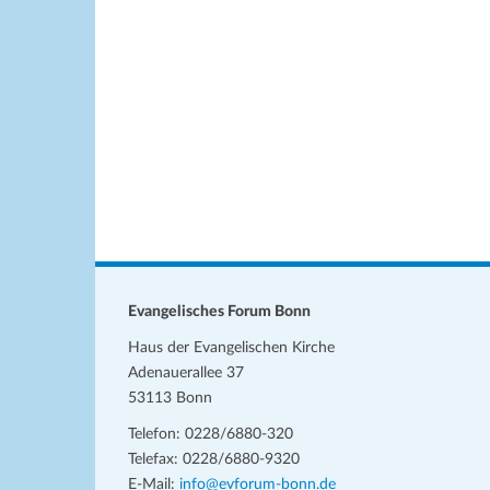
w
h
e
l
i
s
e
n
.
Evangelisches Forum Bonn
Haus der Evangelischen Kirche
Adenauerallee 37
53113 Bonn
Telefon: 0228/6880-320
Telefax: 0228/6880-9320
E-Mail:
info@evforum-bonn.de