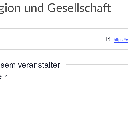
gion und Gesellschaft
W
https:/
e
b
s
sem veranstalter
e
i
e
t
e