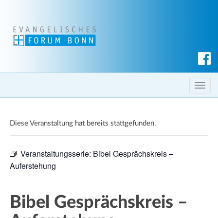
S
u
c
T
h
o
e
g
n
Diese Veranstaltung hat bereits stattgefunden.
g
l
e
Veranstaltungsserie:
Bibel Gesprächskreis –
n
Auferstehung
a
v
i
Bibel Gesprächskreis –
g