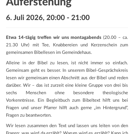
Auferstehung
a
t
6. Juli 2026, 20:00
-
21:00
i
o
n
Etwa 14-tägig treffen wir uns montagabends
(20.00 – ca.
21.30 Uhr) mit Tee, Knabbereien und Kerzenschein zum
gemeinsamen Bibellesen im Gemeindehaus.
Alleine in der Bibel zu lesen, ist nicht immer so einfach.
Gemeinsam geht es besser. In unserem Bibel-Gesprächskreis
lesen wir gemeinsam einen Abschnitt aus der Bibel und reden
darüber. Wir – das ist zurzeit eine kleine Gruppe von drei bis
sechs Menschen ohne besondere theologische
Vorkenntnisse. Ein Begleitbuch zum Bibeltext hilft uns bei
Fragen und unser Pfarrer hilft auch gerne „im Hintergrund“,
Fragen zu beantworten.
Wir lesen zusammen den Text und lassen uns leiten von den
Fragen: was wird da erzählt? Warum wird es erzählt? Kann ich