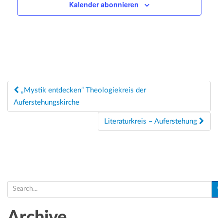
Kalender abonnieren
t
e
n
,
N
Beitragsnavigation
a
„Mystik entdecken“ Theologiekreis der
Auferstehungskirche
v
i
Literaturkreis – Auferstehung
g
a
t
i
S
e
o
a
Archive