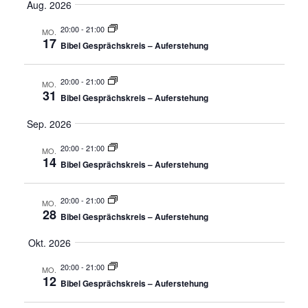
Aug. 2026
a
s
r
a
h
r
a
t
a
e
t
20:00
-
21:00
MO.
m
a
i
17
n
Bibel Gesprächskreis – Auferstehung
m
u
o
e
s
n
m
n
n
t
a
20:00
-
21:00
MO.
s
f
31
a
Bibel Gesprächskreis – Auferstehung
u
a
t
s
l
s
Sep. 2026
s
a
t
w
u
20:00
-
21:00
ä
u
n
MO.
l
14
g
Bibel Gesprächskreis – Auferstehung
h
n
t
l
g
u
20:00
-
21:00
e
MO.
A
28
Bibel Gesprächskreis – Auferstehung
n
n
n
.
s
Okt. 2026
g
i
e
20:00
-
21:00
MO.
c
12
Bibel Gesprächskreis – Auferstehung
n
h