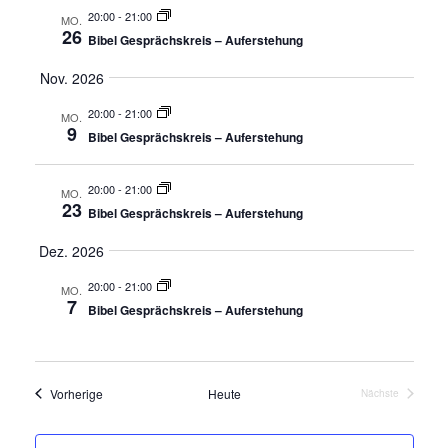
t
S
20:00
-
21:00
MO.
e
26
u
Bibel Gesprächskreis – Auferstehung
n
c
Nov. 2026
-
h
N
20:00
-
21:00
MO.
9
a
Bibel Gesprächskreis – Auferstehung
e
v
u
i
20:00
-
21:00
MO.
n
23
g
Bibel Gesprächskreis – Auferstehung
d
a
Dez. 2026
t
A
20:00
-
21:00
i
MO.
n
7
Bibel Gesprächskreis – Auferstehung
o
s
n
i
Veranstaltungen
Vorherige
Heute
Nächste
c
Veranstaltung
h