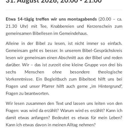
31. August 2026, 20:00
-
21:00
a
t
i
Etwa 14-tägig treffen wir uns montagabends
(20.00 – ca.
o
21.30 Uhr) mit Tee, Knabbereien und Kerzenschein zum
n
gemeinsamen Bibellesen im Gemeindehaus.
Alleine in der Bibel zu lesen, ist nicht immer so einfach.
Gemeinsam geht es besser. In unserem Bibel-Gesprächskreis
lesen wir gemeinsam einen Abschnitt aus der Bibel und reden
darüber. Wir – das ist zurzeit eine kleine Gruppe von drei bis
sechs Menschen ohne besondere theologische
Vorkenntnisse. Ein Begleitbuch zum Bibeltext hilft uns bei
Fragen und unser Pfarrer hilft auch gerne „im Hintergrund“,
Fragen zu beantworten.
Wir lesen zusammen den Text und lassen uns leiten von den
Fragen: was wird da erzählt? Warum wird es erzählt? Kann ich
damit etwas anfangen? Bedeutet es etwas für mein Leben?
Kann ich etwas davon in meinen Alltag nehmen?