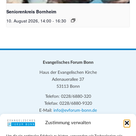
Seniorenkreis Bornheim
10. August 2026, 14:00
-
16:30
Evangelisches Forum Bonn
Haus der Evangelischen Kirche
Adenauerallee 37
53113 Bonn
Telefon: 0228/6880-320
Telefax: 0228/6880-9320
E-Mail:
info@evforum-bonn.de
Zustimmung verwalten
Das Evangelische Forum Bonn will in seinen zentralen
Veranstaltungen und den Angeboten vor Ort auf Grundfragen des