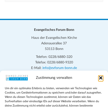
Evangelisches Forum Bonn
Haus der Evangelischen Kirche
Adenauerallee 37
53113 Bonn
Telefon: 0228/6880-320
Telefax: 0228/6880-9320
E-Mail:
info@evforum-bonn.de
Zustimmung verwalten
Das Evangelische Forum Bonn will in seinen zentralen
Veranstaltungen und den Angeboten vor Ort auf Grundfragen des
Um dir ein optimales Erlebnis zu bieten, verwenden wir Technologien wie
persönlichen, beruflichen, kirchlichen und öffentlichen Lebens
Cookies, um Geräteinformationen zu speichern und/oder darauf zuzugreifen.
eingehen, zu offener Begegnung und ehrlicher Auseinandersetzung
Wenn du diesen Technologien zustimmst, können wir Daten wie das
anregen und mithelfen, aus der Verheißung des Evangeliums heraus
Surfverhalten oder eindeutige IDs auf dieser Website verarbeiten. Wenn du
deine Zustimmung nicht erteilst oder zurückziehst, können bestimmte
im individuellen und gesellschaftlichen Leben verantwortlich zu