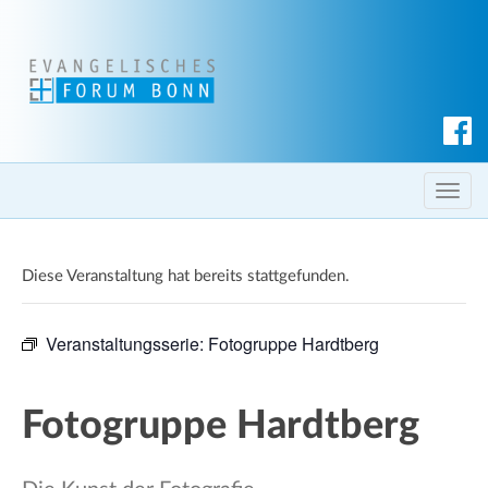
S
u
c
T
h
o
e
g
n
Diese Veranstaltung hat bereits stattgefunden.
g
l
e
Veranstaltungsserie:
Fotogruppe Hardtberg
n
a
v
Fotogruppe Hardtberg
i
g