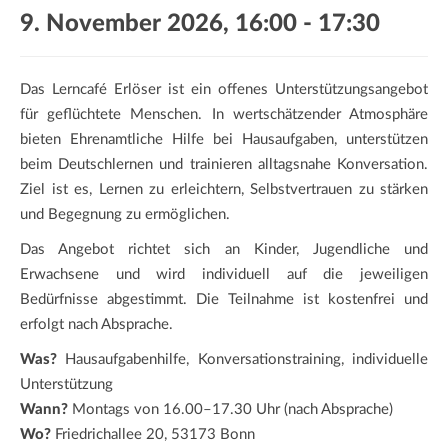
a
9. November 2026, 16:00
-
17:30
t
i
o
Das Lerncafé Erlöser ist ein offenes Unterstützungsangebot
n
für geflüchtete Menschen. In wertschätzender Atmosphäre
bieten Ehrenamtliche Hilfe bei Hausaufgaben, unterstützen
beim Deutschlernen und trainieren alltagsnahe Konversation.
Ziel ist es, Lernen zu erleichtern, Selbstvertrauen zu stärken
und Begegnung zu ermöglichen.
Das Angebot richtet sich an Kinder, Jugendliche und
Erwachsene und wird individuell auf die jeweiligen
Bedürfnisse abgestimmt. Die Teilnahme ist kostenfrei und
erfolgt nach Absprache.
Was?
Hausaufgabenhilfe, Konversationstraining, individuelle
Unterstützung
Wann?
Montags von 16.00–17.30 Uhr (nach Absprache)
Wo?
Friedrichallee 20, 53173 Bonn