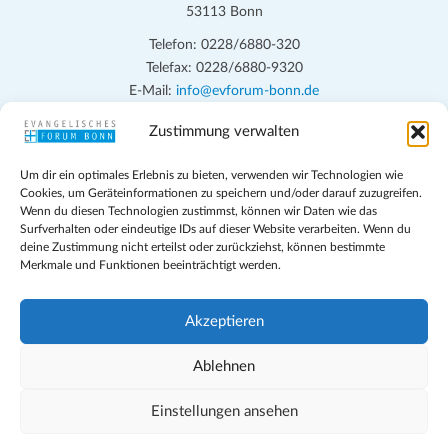
53113 Bonn
Telefon: 0228/6880-320
Telefax: 0228/6880-9320
E-Mail:
info@evforum-bonn.de
Zustimmung verwalten
Das Evangelische Forum Bonn will in seinen zentralen
Veranstaltungen und den Angeboten vor Ort auf Grundfragen des
Um dir ein optimales Erlebnis zu bieten, verwenden wir Technologien wie
persönlichen, beruflichen, kirchlichen und öffentlichen Lebens
Cookies, um Geräteinformationen zu speichern und/oder darauf zuzugreifen.
eingehen, zu offener Begegnung und ehrlicher Auseinandersetzung
Wenn du diesen Technologien zustimmst, können wir Daten wie das
anregen und mithelfen, aus der Verheißung des Evangeliums heraus
Surfverhalten oder eindeutige IDs auf dieser Website verarbeiten. Wenn du
deine Zustimmung nicht erteilst oder zurückziehst, können bestimmte
im individuellen und gesellschaftlichen Leben verantwortlich zu
Merkmale und Funktionen beeinträchtigt werden.
denken, zu reden und zu handeln.
Impressum
Akzeptieren
Datenschutz
Teilnahmebedingungen
Ablehnen
Evangelische Kirche in Bonn
Cookie-Richtlinie (EU)
Einstellungen ansehen
Geschäftsbedingungen