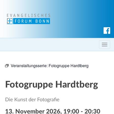
S
u
c
T
h
o
e
g
n
Veranstaltungsserie:
Fotogruppe Hardtberg
g
l
e
Fotogruppe Hardtberg
n
a
v
Die Kunst der Fotografie
i
g
13. November 2026, 19:00
-
20:30