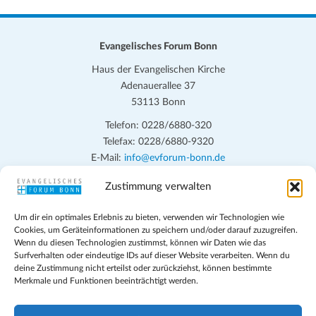
Evangelisches Forum Bonn
Haus der Evangelischen Kirche
Adenauerallee 37
53113 Bonn
Telefon: 0228/6880-320
Telefax: 0228/6880-9320
E-Mail:
info@evforum-bonn.de
Zustimmung verwalten
Das Evangelische Forum Bonn will in seinen zentralen
Veranstaltungen und den Angeboten vor Ort auf Grundfragen des
Um dir ein optimales Erlebnis zu bieten, verwenden wir Technologien wie
persönlichen, beruflichen, kirchlichen und öffentlichen Lebens
Cookies, um Geräteinformationen zu speichern und/oder darauf zuzugreifen.
eingehen, zu offener Begegnung und ehrlicher Auseinandersetzung
Wenn du diesen Technologien zustimmst, können wir Daten wie das
anregen und mithelfen, aus der Verheißung des Evangeliums heraus
Surfverhalten oder eindeutige IDs auf dieser Website verarbeiten. Wenn du
deine Zustimmung nicht erteilst oder zurückziehst, können bestimmte
im individuellen und gesellschaftlichen Leben verantwortlich zu
Merkmale und Funktionen beeinträchtigt werden.
denken, zu reden und zu handeln.