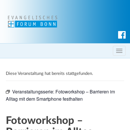
S
u
c
T
h
o
e
g
n
Diese Veranstaltung hat bereits stattgefunden.
g
l
e
Veranstaltungsserie:
Fotoworkshop – Barrieren im
n
Alltag mit dem Smartphone festhalten
a
v
i
Fotoworkshop –
g