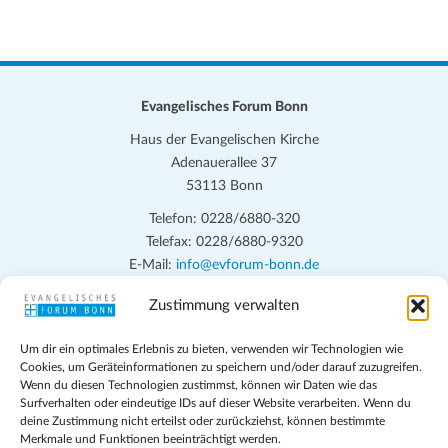
Evangelisches Forum Bonn
Haus der Evangelischen Kirche
Adenauerallee 37
53113 Bonn
Telefon: 0228/6880-320
Telefax: 0228/6880-9320
E-Mail:
info@evforum-bonn.de
Zustimmung verwalten
Das Evangelische Forum Bonn will in seinen zentralen
Veranstaltungen und den Angeboten vor Ort auf Grundfragen des
Um dir ein optimales Erlebnis zu bieten, verwenden wir Technologien wie
persönlichen, beruflichen, kirchlichen und öffentlichen Lebens
Cookies, um Geräteinformationen zu speichern und/oder darauf zuzugreifen.
eingehen, zu offener Begegnung und ehrlicher Auseinandersetzung
Wenn du diesen Technologien zustimmst, können wir Daten wie das
anregen und mithelfen, aus der Verheißung des Evangeliums heraus
Surfverhalten oder eindeutige IDs auf dieser Website verarbeiten. Wenn du
deine Zustimmung nicht erteilst oder zurückziehst, können bestimmte
im individuellen und gesellschaftlichen Leben verantwortlich zu
Merkmale und Funktionen beeinträchtigt werden.
denken, zu reden und zu handeln.