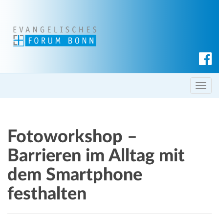
S
u
c
T
h
o
e
g
n
g
Fotoworkshop –
l
e
Barrieren im Alltag mit
n
dem Smartphone
a
v
festhalten
i
g