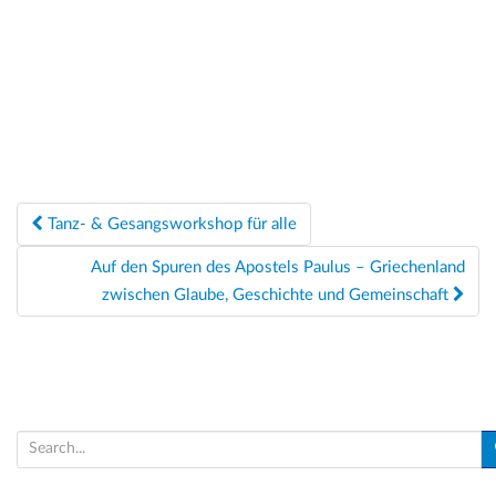
t
l
g
u
e
A
n
n
n
.
s
g
i
e
c
n
h
Beitragsnavigation
Tanz- & Gesangsworkshop für alle
t
S
e
u
Auf den Spuren des Apostels Paulus – Griechenland
n
zwischen Glaube, Geschichte und Gemeinschaft
c
-
h
N
a
e
v
u
i
S
n
g
e
d
a