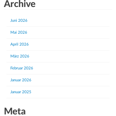
a
Archive
t
A
r
i
c
n
o
h
Juni 2026
s
n
f
i
Mai 2026
o
r
c
April 2026
:
h
März 2026
t
e
Februar 2026
n
Januar 2026
,
N
Januar 2025
a
v
Meta