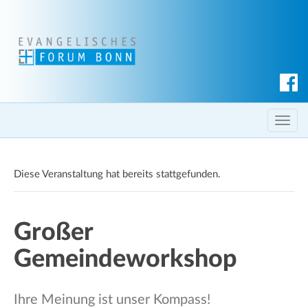
S
u
c
T
h
o
e
g
n
Diese Veranstaltung hat bereits stattgefunden.
g
l
e
Großer
n
a
Gemeindeworkshop
v
i
g
Ihre Meinung ist unser Kompass!