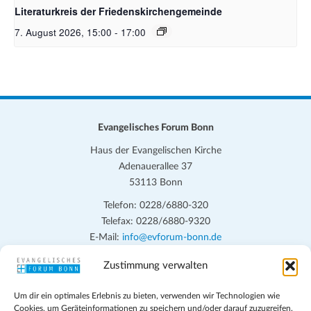
Literaturkreis der Friedenskirchengemeinde
7. August 2026, 15:00
-
17:00
Evangelisches Forum Bonn
Haus der Evangelischen Kirche
Adenauerallee 37
53113 Bonn
Telefon: 0228/6880-320
Telefax: 0228/6880-9320
E-Mail:
info@evforum-bonn.de
Zustimmung verwalten
Das Evangelische Forum Bonn will in seinen zentralen
Veranstaltungen und den Angeboten vor Ort auf Grundfragen des
Um dir ein optimales Erlebnis zu bieten, verwenden wir Technologien wie
persönlichen, beruflichen, kirchlichen und öffentlichen Lebens
Cookies, um Geräteinformationen zu speichern und/oder darauf zuzugreifen.