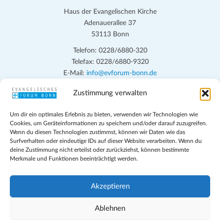
Haus der Evangelischen Kirche
Adenauerallee 37
53113 Bonn
Telefon: 0228/6880-320
Telefax: 0228/6880-9320
E-Mail:
info@evforum-bonn.de
Zustimmung verwalten
Das Evangelische Forum Bonn will in seinen zentralen
Veranstaltungen und den Angeboten vor Ort auf Grundfragen des
Um dir ein optimales Erlebnis zu bieten, verwenden wir Technologien wie
persönlichen, beruflichen, kirchlichen und öffentlichen Lebens
Cookies, um Geräteinformationen zu speichern und/oder darauf zuzugreifen.
eingehen, zu offener Begegnung und ehrlicher Auseinandersetzung
Wenn du diesen Technologien zustimmst, können wir Daten wie das
anregen und mithelfen, aus der Verheißung des Evangeliums heraus
Surfverhalten oder eindeutige IDs auf dieser Website verarbeiten. Wenn du
deine Zustimmung nicht erteilst oder zurückziehst, können bestimmte
im individuellen und gesellschaftlichen Leben verantwortlich zu
Merkmale und Funktionen beeinträchtigt werden.
denken, zu reden und zu handeln.
Impressum
Akzeptieren
Datenschutz
Teilnahmebedingungen
Ablehnen
Evangelische Kirche in Bonn