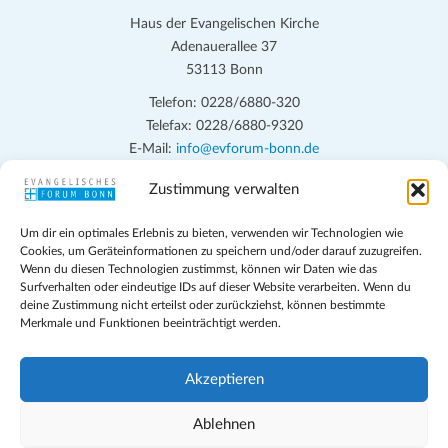
Haus der Evangelischen Kirche
Adenauerallee 37
53113 Bonn
Telefon: 0228/6880-320
Telefax: 0228/6880-9320
E-Mail:
info@evforum-bonn.de
Zustimmung verwalten
Das Evangelische Forum Bonn will in seinen zentralen
Veranstaltungen und den Angeboten vor Ort auf Grundfragen des
Um dir ein optimales Erlebnis zu bieten, verwenden wir Technologien wie
persönlichen, beruflichen, kirchlichen und öffentlichen Lebens
Cookies, um Geräteinformationen zu speichern und/oder darauf zuzugreifen.
eingehen, zu offener Begegnung und ehrlicher Auseinandersetzung
Wenn du diesen Technologien zustimmst, können wir Daten wie das
anregen und mithelfen, aus der Verheißung des Evangeliums heraus
Surfverhalten oder eindeutige IDs auf dieser Website verarbeiten. Wenn du
deine Zustimmung nicht erteilst oder zurückziehst, können bestimmte
im individuellen und gesellschaftlichen Leben verantwortlich zu
Merkmale und Funktionen beeinträchtigt werden.
denken, zu reden und zu handeln.
Impressum
Akzeptieren
Datenschutz
Teilnahmebedingungen
Ablehnen
Evangelische Kirche in Bonn