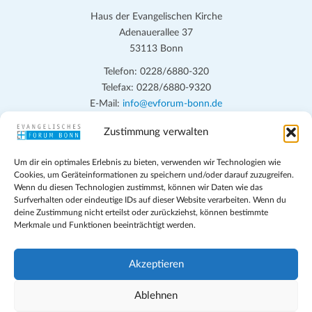
Haus der Evangelischen Kirche
Adenauerallee 37
53113 Bonn
Telefon: 0228/6880-320
Telefax: 0228/6880-9320
E-Mail:
info@evforum-bonn.de
Zustimmung verwalten
Das Evangelische Forum Bonn will in seinen zentralen
Veranstaltungen und den Angeboten vor Ort auf Grundfragen des
Um dir ein optimales Erlebnis zu bieten, verwenden wir Technologien wie
persönlichen, beruflichen, kirchlichen und öffentlichen Lebens
Cookies, um Geräteinformationen zu speichern und/oder darauf zuzugreifen.
eingehen, zu offener Begegnung und ehrlicher Auseinandersetzung
Wenn du diesen Technologien zustimmst, können wir Daten wie das
anregen und mithelfen, aus der Verheißung des Evangeliums heraus
Surfverhalten oder eindeutige IDs auf dieser Website verarbeiten. Wenn du
deine Zustimmung nicht erteilst oder zurückziehst, können bestimmte
im individuellen und gesellschaftlichen Leben verantwortlich zu
Merkmale und Funktionen beeinträchtigt werden.
denken, zu reden und zu handeln.
Impressum
Akzeptieren
Datenschutz
Teilnahmebedingungen
Ablehnen
Evangelische Kirche in Bonn