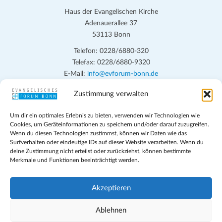
Haus der Evangelischen Kirche
Adenauerallee 37
53113 Bonn
Telefon: 0228/6880-320
Telefax: 0228/6880-9320
E-Mail:
info@evforum-bonn.de
Zustimmung verwalten
Das Evangelische Forum Bonn will in seinen zentralen
Veranstaltungen und den Angeboten vor Ort auf Grundfragen des
Um dir ein optimales Erlebnis zu bieten, verwenden wir Technologien wie
persönlichen, beruflichen, kirchlichen und öffentlichen Lebens
Cookies, um Geräteinformationen zu speichern und/oder darauf zuzugreifen.
eingehen, zu offener Begegnung und ehrlicher Auseinandersetzung
Wenn du diesen Technologien zustimmst, können wir Daten wie das
anregen und mithelfen, aus der Verheißung des Evangeliums heraus
Surfverhalten oder eindeutige IDs auf dieser Website verarbeiten. Wenn du
deine Zustimmung nicht erteilst oder zurückziehst, können bestimmte
im individuellen und gesellschaftlichen Leben verantwortlich zu
Merkmale und Funktionen beeinträchtigt werden.
denken, zu reden und zu handeln.
Impressum
Akzeptieren
Datenschutz
Teilnahmebedingungen
Ablehnen
Evangelische Kirche in Bonn