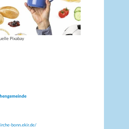
uelle Pixabay
rchengemeinde
kirche-bonn.ekir.de/