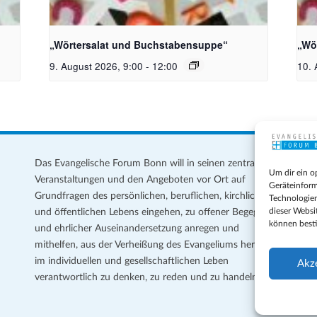
toph
Bildquelle_ Pixabay Free_Christoph
Bil
Meinersmann
Mei
„Wörtersalat und Buchstabensuppe“
„Wö
9. August 2026, 9:00
-
12:00
10. 
Das Evangelische Forum Bonn will in seinen zentralen
Im
Um dir ein o
Veranstaltungen und den Angeboten vor Ort auf
Da
Geräteinform
Grundfragen des persönlichen, beruflichen, kirchlichen
Te
Technologien
dieser Websi
und öffentlichen Lebens eingehen, zu offener Begegnung
können best
und ehrlicher Auseinandersetzung anregen und
Coo
mithelfen, aus der Verheißung des Evangeliums heraus
Ge
im individuellen und gesellschaftlichen Leben
Akz
verantwortlich zu denken, zu reden und zu handeln.