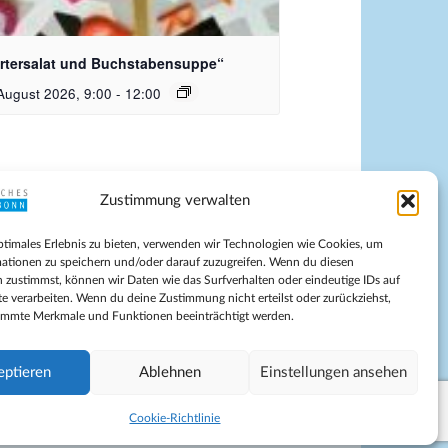
dquelle_ Pixabay Free_Christoph
nersmann
rtersalat und Buchstabensuppe“
August 2026, 9:00
-
12:00
Zustimmung verwalten
pressum
ptimales Erlebnis zu bieten, verwenden wir Technologien wie Cookies, um
tenschutz
ationen zu speichern und/oder darauf zuzugreifen. Wenn du diesen
ilnahmebedingungen
 zustimmst, können wir Daten wie das Surfverhalten oder eindeutige IDs auf
te verarbeiten. Wenn du deine Zustimmung nicht erteilst oder zurückziehst,
Evangelische Kirche in Bonn
immte Merkmale und Funktionen beeinträchtigt werden.
kie-Richtlinie (EU)
schäftsbedingungen
eptieren
Ablehnen
Einstellungen ansehen
Cookie-Richtlinie