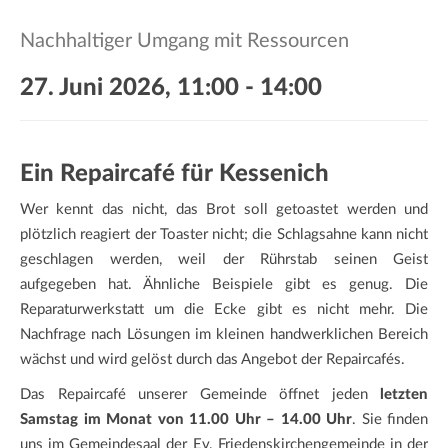
a
t
Nachhaltiger Umgang mit Ressourcen
i
o
27. Juni 2026, 11:00
-
14:00
n
Ein Repaircafé für Kessenich
Wer kennt das nicht, das Brot soll getoastet werden und
plötzlich reagiert der Toaster nicht; die Schlagsahne kann nicht
geschlagen werden, weil der Rührstab seinen Geist
aufgegeben hat. Ähnliche Beispiele gibt es genug. Die
Reparaturwerkstatt um die Ecke gibt es nicht mehr. Die
Nachfrage nach Lösungen im kleinen handwerklichen Bereich
wächst und wird gelöst durch das Angebot der Repaircafés.
Das Repaircafé unserer Gemeinde öffnet jeden
letzten
Samstag im Monat von 11.00 Uhr – 14.00 Uhr
. Sie finden
uns im Gemeindesaal der Ev. Friedenskirchengemeinde in der