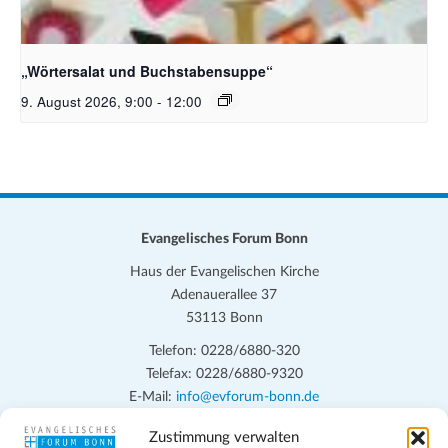
Bildquelle_ Pixabay Free_Christoph Meinersmann
„Wörtersalat und Buchstabensuppe“
9. August 2026, 9:00
-
12:00
Evangelisches Forum Bonn
Haus der Evangelischen Kirche
Adenauerallee 37
53113 Bonn
Telefon: 0228/6880-320
Telefax: 0228/6880-9320
E-Mail:
info@evforum-bonn.de
Zustimmung verwalten
Das Evangelische Forum Bonn will in seinen zentralen