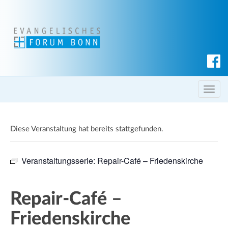
S
u
c
T
h
o
e
g
n
Diese Veranstaltung hat bereits stattgefunden.
g
l
e
Veranstaltungsserie:
Repair-Café – Friedenskirche
n
a
v
Repair-Café –
i
Friedenskirche
g