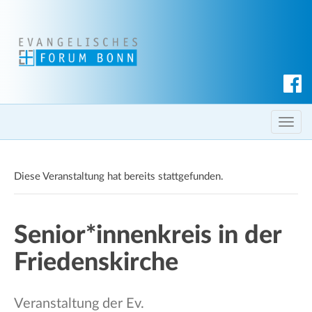
S
u
c
T
h
o
e
g
n
Diese Veranstaltung hat bereits stattgefunden.
g
l
e
Senior*innenkreis in der
n
a
Friedenskirche
v
i
g
Veranstaltung der Ev.