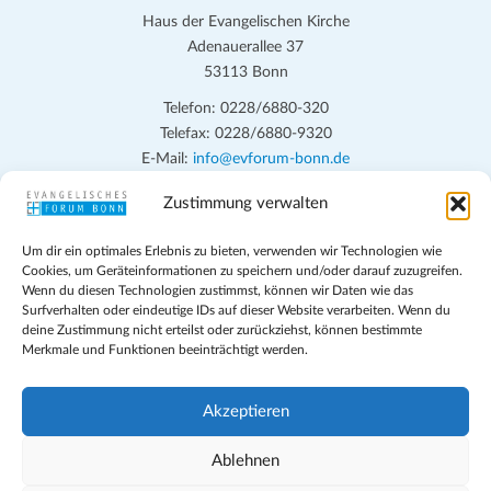
Haus der Evangelischen Kirche
Adenauerallee 37
53113 Bonn
Telefon: 0228/6880-320
Telefax: 0228/6880-9320
E-Mail:
info@evforum-bonn.de
Zustimmung verwalten
Das Evangelische Forum Bonn will in seinen zentralen
Veranstaltungen und den Angeboten vor Ort auf Grundfragen des
Um dir ein optimales Erlebnis zu bieten, verwenden wir Technologien wie
persönlichen, beruflichen, kirchlichen und öffentlichen Lebens
Cookies, um Geräteinformationen zu speichern und/oder darauf zuzugreifen.
eingehen, zu offener Begegnung und ehrlicher Auseinandersetzung
Wenn du diesen Technologien zustimmst, können wir Daten wie das
anregen und mithelfen, aus der Verheißung des Evangeliums heraus
Surfverhalten oder eindeutige IDs auf dieser Website verarbeiten. Wenn du
deine Zustimmung nicht erteilst oder zurückziehst, können bestimmte
im individuellen und gesellschaftlichen Leben verantwortlich zu
Merkmale und Funktionen beeinträchtigt werden.
denken, zu reden und zu handeln.
Impressum
Akzeptieren
Datenschutz
Teilnahmebedingungen
Ablehnen
Evangelische Kirche in Bonn