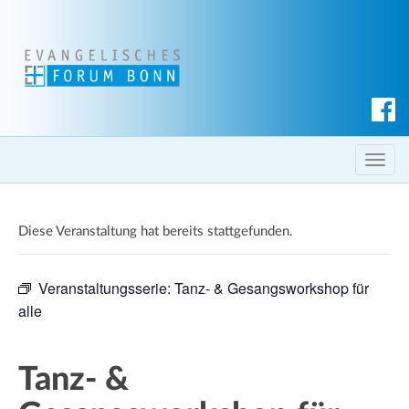
S
u
c
T
h
o
e
g
n
Diese Veranstaltung hat bereits stattgefunden.
g
l
e
Veranstaltungsserie:
Tanz- & Gesangsworkshop für
n
alle
a
v
i
Tanz- &
g