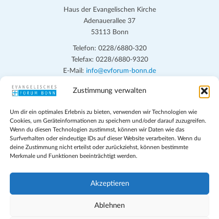
Haus der Evangelischen Kirche
Adenauerallee 37
53113 Bonn
Telefon: 0228/6880-320
Telefax: 0228/6880-9320
E-Mail:
info@evforum-bonn.de
Zustimmung verwalten
Das Evangelische Forum Bonn will in seinen zentralen
Veranstaltungen und den Angeboten vor Ort auf Grundfragen des
Um dir ein optimales Erlebnis zu bieten, verwenden wir Technologien wie
persönlichen, beruflichen, kirchlichen und öffentlichen Lebens
Cookies, um Geräteinformationen zu speichern und/oder darauf zuzugreifen.
eingehen, zu offener Begegnung und ehrlicher Auseinandersetzung
Wenn du diesen Technologien zustimmst, können wir Daten wie das
anregen und mithelfen, aus der Verheißung des Evangeliums heraus
Surfverhalten oder eindeutige IDs auf dieser Website verarbeiten. Wenn du
deine Zustimmung nicht erteilst oder zurückziehst, können bestimmte
im individuellen und gesellschaftlichen Leben verantwortlich zu
Merkmale und Funktionen beeinträchtigt werden.
denken, zu reden und zu handeln.
Impressum
Akzeptieren
Datenschutz
Teilnahmebedingungen
Ablehnen
Evangelische Kirche in Bonn