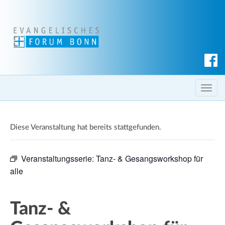
S
u
c
T
h
o
e
g
n
Diese Veranstaltung hat bereits stattgefunden.
g
l
e
Veranstaltungsserie:
Tanz- & Gesangsworkshop für
n
alle
a
v
i
Tanz- &
g