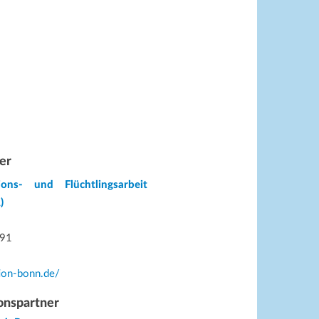
er
ions- und Flüchtlingsarbeit
)
 91
tion-bonn.de/
onspartner