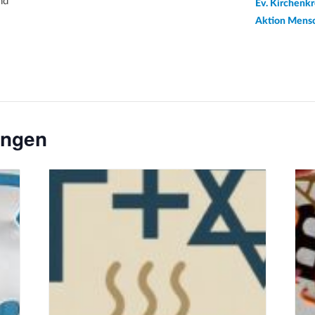
nd
Ev. Kirchenk
Aktion Mens
ungen