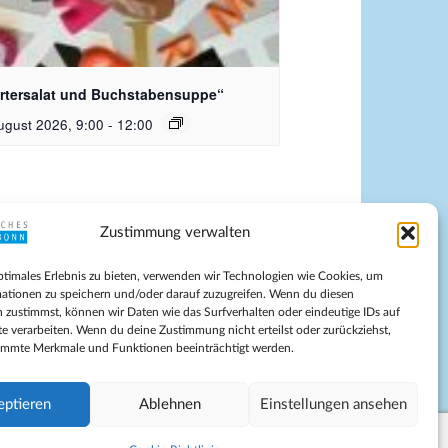
dquelle_ Pixabay Free_Christoph
nersmann
rtersalat und Buchstabensuppe“
ugust 2026, 9:00
-
12:00
Zustimmung verwalten
pressum
ptimales Erlebnis zu bieten, verwenden wir Technologien wie Cookies, um
tenschutz
ationen zu speichern und/oder darauf zuzugreifen. Wenn du diesen
ilnahmebedingungen
 zustimmst, können wir Daten wie das Surfverhalten oder eindeutige IDs auf
te verarbeiten. Wenn du deine Zustimmung nicht erteilst oder zurückziehst,
Evangelische Kirche in Bonn
immte Merkmale und Funktionen beeinträchtigt werden.
kie-Richtlinie (EU)
schäftsbedingungen
eptieren
Ablehnen
Einstellungen ansehen