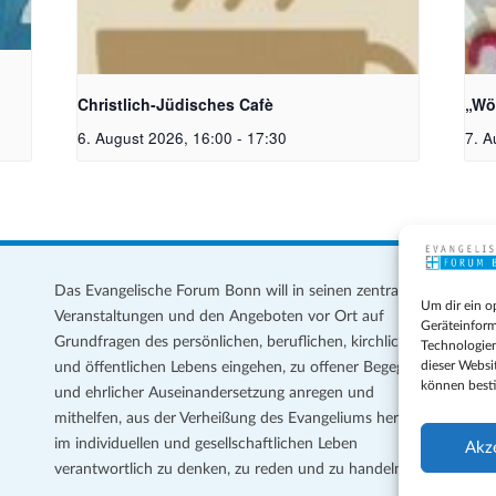
Christlich-Jüdisches Cafe | Bildquelle: KI
Bil
generiert
Mei
Christlich-Jüdisches Cafè
„Wö
6. August 2026, 16:00
-
17:30
7. A
Das Evangelische Forum Bonn will in seinen zentralen
Im
Um dir ein o
Veranstaltungen und den Angeboten vor Ort auf
Da
Geräteinform
Grundfragen des persönlichen, beruflichen, kirchlichen
Te
Technologien
dieser Websi
und öffentlichen Lebens eingehen, zu offener Begegnung
können best
und ehrlicher Auseinandersetzung anregen und
Coo
mithelfen, aus der Verheißung des Evangeliums heraus
Ge
im individuellen und gesellschaftlichen Leben
Akz
verantwortlich zu denken, zu reden und zu handeln.