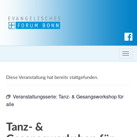
S
u
c
T
h
o
e
g
n
Diese Veranstaltung hat bereits stattgefunden.
g
l
e
Veranstaltungsserie:
Tanz- & Gesangsworkshop für
n
alle
a
v
i
Tanz- &
g