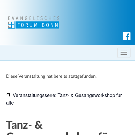
S
u
c
T
h
o
e
g
n
Diese Veranstaltung hat bereits stattgefunden.
g
l
e
Veranstaltungsserie:
Tanz- & Gesangsworkshop für
n
alle
a
v
i
Tanz- &
g