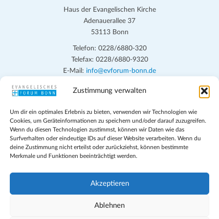
Haus der Evangelischen Kirche
Adenauerallee 37
53113 Bonn
Telefon: 0228/6880-320
Telefax: 0228/6880-9320
E-Mail:
info@evforum-bonn.de
Zustimmung verwalten
Das Evangelische Forum Bonn will in seinen zentralen
Veranstaltungen und den Angeboten vor Ort auf Grundfragen des
Um dir ein optimales Erlebnis zu bieten, verwenden wir Technologien wie
persönlichen, beruflichen, kirchlichen und öffentlichen Lebens
Cookies, um Geräteinformationen zu speichern und/oder darauf zuzugreifen.
eingehen, zu offener Begegnung und ehrlicher Auseinandersetzung
Wenn du diesen Technologien zustimmst, können wir Daten wie das
anregen und mithelfen, aus der Verheißung des Evangeliums heraus
Surfverhalten oder eindeutige IDs auf dieser Website verarbeiten. Wenn du
deine Zustimmung nicht erteilst oder zurückziehst, können bestimmte
im individuellen und gesellschaftlichen Leben verantwortlich zu
Merkmale und Funktionen beeinträchtigt werden.
denken, zu reden und zu handeln.
Impressum
Akzeptieren
Datenschutz
Teilnahmebedingungen
Ablehnen
Evangelische Kirche in Bonn