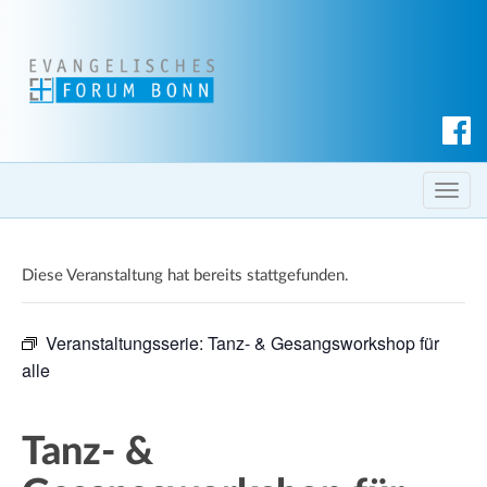
S
u
c
T
h
o
e
g
n
Diese Veranstaltung hat bereits stattgefunden.
g
l
e
Veranstaltungsserie:
Tanz- & Gesangsworkshop für
n
alle
a
v
i
Tanz- &
g