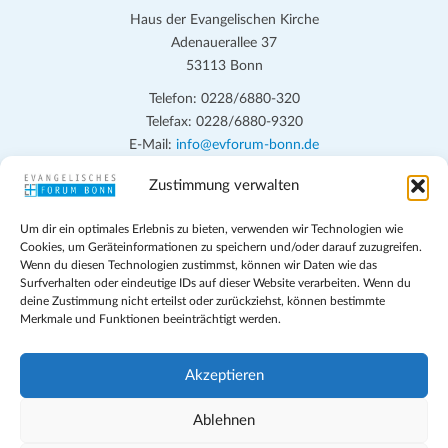
Haus der Evangelischen Kirche
Adenauerallee 37
53113 Bonn
Telefon: 0228/6880-320
Telefax: 0228/6880-9320
E-Mail:
info@evforum-bonn.de
Zustimmung verwalten
Das Evangelische Forum Bonn will in seinen zentralen
Veranstaltungen und den Angeboten vor Ort auf Grundfragen des
Um dir ein optimales Erlebnis zu bieten, verwenden wir Technologien wie
persönlichen, beruflichen, kirchlichen und öffentlichen Lebens
Cookies, um Geräteinformationen zu speichern und/oder darauf zuzugreifen.
eingehen, zu offener Begegnung und ehrlicher Auseinandersetzung
Wenn du diesen Technologien zustimmst, können wir Daten wie das
anregen und mithelfen, aus der Verheißung des Evangeliums heraus
Surfverhalten oder eindeutige IDs auf dieser Website verarbeiten. Wenn du
deine Zustimmung nicht erteilst oder zurückziehst, können bestimmte
im individuellen und gesellschaftlichen Leben verantwortlich zu
Merkmale und Funktionen beeinträchtigt werden.
denken, zu reden und zu handeln.
Impressum
Akzeptieren
Datenschutz
Teilnahmebedingungen
Ablehnen
Evangelische Kirche in Bonn