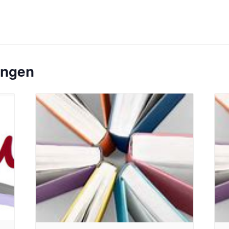
ungen
nn
Bildquelle Pixabay
Bild