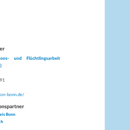
er
ions- und Flüchtlingsarbeit
)
 91
tion-bonn.de/
onspartner
reis Bonn
ch