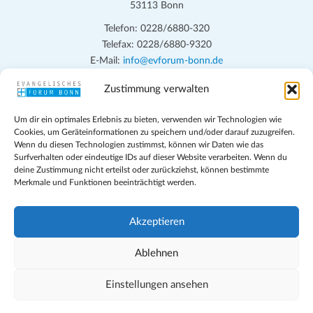
53113 Bonn
Telefon: 0228/6880-320
Telefax: 0228/6880-9320
E-Mail:
info@evforum-bonn.de
Zustimmung verwalten
Das Evangelische Forum Bonn will in seinen zentralen
Veranstaltungen und den Angeboten vor Ort auf Grundfragen des
Um dir ein optimales Erlebnis zu bieten, verwenden wir Technologien wie
persönlichen, beruflichen, kirchlichen und öffentlichen Lebens
Cookies, um Geräteinformationen zu speichern und/oder darauf zuzugreifen.
eingehen, zu offener Begegnung und ehrlicher Auseinandersetzung
Wenn du diesen Technologien zustimmst, können wir Daten wie das
anregen und mithelfen, aus der Verheißung des Evangeliums heraus
Surfverhalten oder eindeutige IDs auf dieser Website verarbeiten. Wenn du
deine Zustimmung nicht erteilst oder zurückziehst, können bestimmte
im individuellen und gesellschaftlichen Leben verantwortlich zu
Merkmale und Funktionen beeinträchtigt werden.
denken, zu reden und zu handeln.
Impressum
Akzeptieren
Datenschutz
Teilnahmebedingungen
Ablehnen
Evangelische Kirche in Bonn
Cookie-Richtlinie (EU)
Einstellungen ansehen
Geschäftsbedingungen