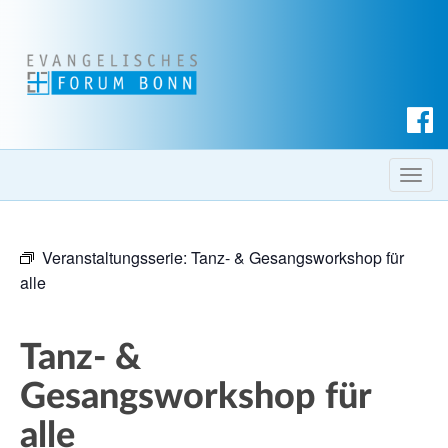
S
u
c
T
h
o
e
g
n
Veranstaltungsserie:
Tanz- & Gesangsworkshop für
g
alle
l
e
n
Tanz- &
a
v
Gesangsworkshop für
i
alle
g