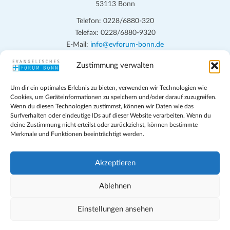
53113 Bonn
Telefon: 0228/6880-320
Telefax: 0228/6880-9320
E-Mail:
info@evforum-bonn.de
Zustimmung verwalten
Das Evangelische Forum Bonn will in seinen zentralen
Veranstaltungen und den Angeboten vor Ort auf Grundfragen des
Um dir ein optimales Erlebnis zu bieten, verwenden wir Technologien wie
persönlichen, beruflichen, kirchlichen und öffentlichen Lebens
Cookies, um Geräteinformationen zu speichern und/oder darauf zuzugreifen.
eingehen, zu offener Begegnung und ehrlicher Auseinandersetzung
Wenn du diesen Technologien zustimmst, können wir Daten wie das
anregen und mithelfen, aus der Verheißung des Evangeliums heraus
Surfverhalten oder eindeutige IDs auf dieser Website verarbeiten. Wenn du
deine Zustimmung nicht erteilst oder zurückziehst, können bestimmte
im individuellen und gesellschaftlichen Leben verantwortlich zu
Merkmale und Funktionen beeinträchtigt werden.
denken, zu reden und zu handeln.
Impressum
Akzeptieren
Datenschutz
Teilnahmebedingungen
Ablehnen
Evangelische Kirche in Bonn
Cookie-Richtlinie (EU)
Einstellungen ansehen
Geschäftsbedingungen