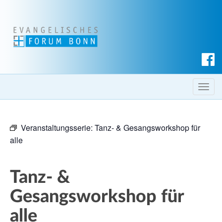
S
u
c
T
h
o
e
g
n
Veranstaltungsserie:
Tanz- & Gesangsworkshop für
g
alle
l
e
n
Tanz- &
a
v
Gesangsworkshop für
i
alle
g