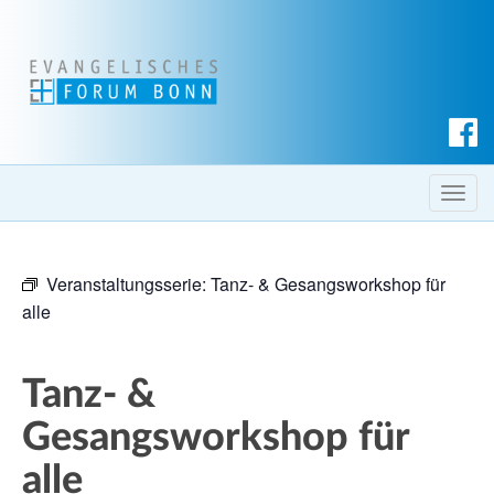
S
u
c
T
h
o
e
g
n
Veranstaltungsserie:
Tanz- & Gesangsworkshop für
g
alle
l
e
n
Tanz- &
a
v
Gesangsworkshop für
i
alle
g