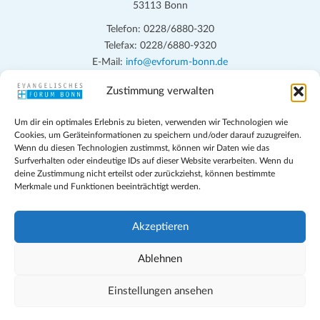
53113 Bonn
Telefon: 0228/6880-320
Telefax: 0228/6880-9320
E-Mail:
info@evforum-bonn.de
Zustimmung verwalten
Das Evangelische Forum Bonn will in seinen zentralen
Veranstaltungen und den Angeboten vor Ort auf Grundfragen des
Um dir ein optimales Erlebnis zu bieten, verwenden wir Technologien wie
persönlichen, beruflichen, kirchlichen und öffentlichen Lebens
Cookies, um Geräteinformationen zu speichern und/oder darauf zuzugreifen.
eingehen, zu offener Begegnung und ehrlicher Auseinandersetzung
Wenn du diesen Technologien zustimmst, können wir Daten wie das
anregen und mithelfen, aus der Verheißung des Evangeliums heraus
Surfverhalten oder eindeutige IDs auf dieser Website verarbeiten. Wenn du
deine Zustimmung nicht erteilst oder zurückziehst, können bestimmte
im individuellen und gesellschaftlichen Leben verantwortlich zu
Merkmale und Funktionen beeinträchtigt werden.
denken, zu reden und zu handeln.
Impressum
Akzeptieren
Datenschutz
Teilnahmebedingungen
Ablehnen
Evangelische Kirche in Bonn
Cookie-Richtlinie (EU)
Einstellungen ansehen
Geschäftsbedingungen