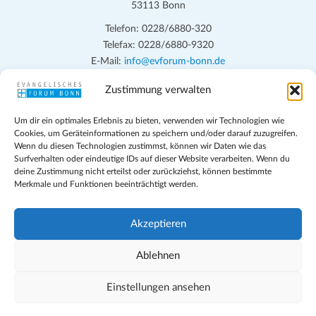
53113 Bonn
Telefon: 0228/6880-320
Telefax: 0228/6880-9320
E-Mail:
info@evforum-bonn.de
Zustimmung verwalten
Das Evangelische Forum Bonn will in seinen zentralen
Veranstaltungen und den Angeboten vor Ort auf Grundfragen des
Um dir ein optimales Erlebnis zu bieten, verwenden wir Technologien wie
persönlichen, beruflichen, kirchlichen und öffentlichen Lebens
Cookies, um Geräteinformationen zu speichern und/oder darauf zuzugreifen.
eingehen, zu offener Begegnung und ehrlicher Auseinandersetzung
Wenn du diesen Technologien zustimmst, können wir Daten wie das
anregen und mithelfen, aus der Verheißung des Evangeliums heraus
Surfverhalten oder eindeutige IDs auf dieser Website verarbeiten. Wenn du
deine Zustimmung nicht erteilst oder zurückziehst, können bestimmte
im individuellen und gesellschaftlichen Leben verantwortlich zu
Merkmale und Funktionen beeinträchtigt werden.
denken, zu reden und zu handeln.
Impressum
Akzeptieren
Datenschutz
Teilnahmebedingungen
Ablehnen
Evangelische Kirche in Bonn
Cookie-Richtlinie (EU)
Einstellungen ansehen
Geschäftsbedingungen