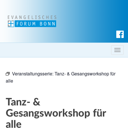
S
u
c
T
h
o
e
g
n
Veranstaltungsserie:
Tanz- & Gesangsworkshop für
g
alle
l
e
n
Tanz- &
a
v
Gesangsworkshop für
i
alle
g