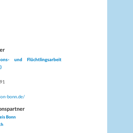
er
ions- und Flüchtlingsarbeit
)
 91
tion-bonn.de/
onspartner
reis Bonn
ch