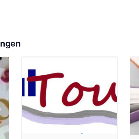
ungen
toph
Bildrechte: Ev. Erlöser Kirchengemeinde Bonn
Bild