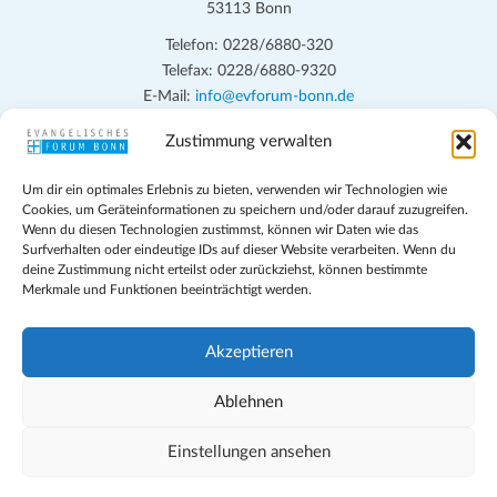
53113 Bonn
Telefon: 0228/6880-320
Telefax: 0228/6880-9320
E-Mail:
info@evforum-bonn.de
Zustimmung verwalten
Das Evangelische Forum Bonn will in seinen zentralen
Veranstaltungen und den Angeboten vor Ort auf Grundfragen des
Um dir ein optimales Erlebnis zu bieten, verwenden wir Technologien wie
persönlichen, beruflichen, kirchlichen und öffentlichen Lebens
Cookies, um Geräteinformationen zu speichern und/oder darauf zuzugreifen.
eingehen, zu offener Begegnung und ehrlicher Auseinandersetzung
Wenn du diesen Technologien zustimmst, können wir Daten wie das
anregen und mithelfen, aus der Verheißung des Evangeliums heraus
Surfverhalten oder eindeutige IDs auf dieser Website verarbeiten. Wenn du
deine Zustimmung nicht erteilst oder zurückziehst, können bestimmte
im individuellen und gesellschaftlichen Leben verantwortlich zu
Merkmale und Funktionen beeinträchtigt werden.
denken, zu reden und zu handeln.
Impressum
Akzeptieren
Datenschutz
Teilnahmebedingungen
Ablehnen
Evangelische Kirche in Bonn
Cookie-Richtlinie (EU)
Einstellungen ansehen
Geschäftsbedingungen