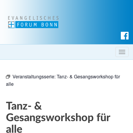
S
u
c
T
h
o
e
g
n
Veranstaltungsserie:
Tanz- & Gesangsworkshop für
g
alle
l
e
n
Tanz- &
a
v
Gesangsworkshop für
i
alle
g