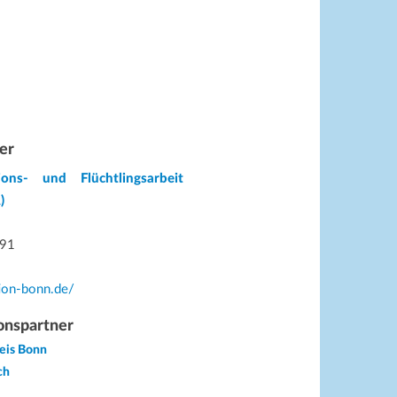
er
ions- und Flüchtlingsarbeit
)
 91
tion-bonn.de/
onspartner
reis Bonn
ch