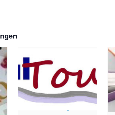
ungen
toph
Bildrechte: Ev. Erlöser Kirchengemeinde Bonn
Bild