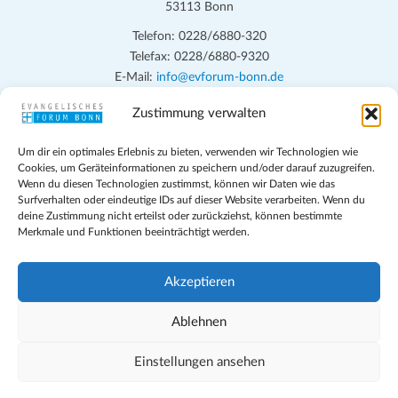
53113 Bonn
Telefon: 0228/6880-320
Telefax: 0228/6880-9320
E-Mail:
info@evforum-bonn.de
Zustimmung verwalten
Das Evangelische Forum Bonn will in seinen zentralen
Veranstaltungen und den Angeboten vor Ort auf Grundfragen des
Um dir ein optimales Erlebnis zu bieten, verwenden wir Technologien wie
persönlichen, beruflichen, kirchlichen und öffentlichen Lebens
Cookies, um Geräteinformationen zu speichern und/oder darauf zuzugreifen.
eingehen, zu offener Begegnung und ehrlicher Auseinandersetzung
Wenn du diesen Technologien zustimmst, können wir Daten wie das
anregen und mithelfen, aus der Verheißung des Evangeliums heraus
Surfverhalten oder eindeutige IDs auf dieser Website verarbeiten. Wenn du
deine Zustimmung nicht erteilst oder zurückziehst, können bestimmte
im individuellen und gesellschaftlichen Leben verantwortlich zu
Merkmale und Funktionen beeinträchtigt werden.
denken, zu reden und zu handeln.
Impressum
Akzeptieren
Datenschutz
Teilnahmebedingungen
Ablehnen
Evangelische Kirche in Bonn
Cookie-Richtlinie (EU)
Einstellungen ansehen
Geschäftsbedingungen