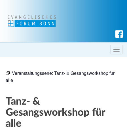
S
u
c
T
h
o
e
g
n
Veranstaltungsserie:
Tanz- & Gesangsworkshop für
g
alle
l
e
n
Tanz- &
a
v
Gesangsworkshop für
i
alle
g