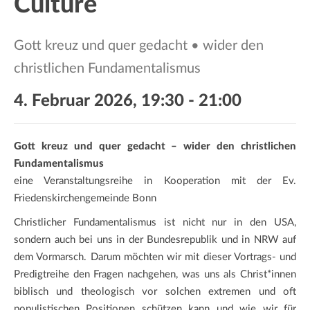
Culture
a
t
i
Gott kreuz und quer gedacht • wider den
o
christlichen Fundamentalismus
n
4. Februar 2026, 19:30
-
21:00
Gott kreuz und quer gedacht –
wider den christlichen
Fundamentalismus
eine Veranstaltungsreihe in Kooperation mit der Ev.
Friedenskirchengemeinde Bonn
Christlicher Fundamentalismus ist nicht nur in den USA,
sondern auch bei uns in der Bundesrepublik und in NRW auf
dem Vormarsch. Darum möchten wir mit dieser Vortrags- und
Predigtreihe den Fragen nachgehen, was uns als Christ*innen
biblisch und theologisch vor solchen extremen und oft
populistischen Positionen schützen kann und wie wir für