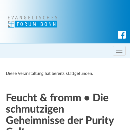
S
u
c
T
h
o
e
g
n
Diese Veranstaltung hat bereits stattgefunden.
g
l
e
Feucht & fromm • Die
n
a
schmutzigen
v
i
Geheimnisse der Purity
g