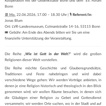
Kooperation mit der Gedenkstätte Bonn und dem Ev. Forum
Bonn
📆 Mo.
22.06.2026, 17.00 – 18.30 Uhr | 🎙️
Referent/in
:
Jonas Blum
Ort:
LVR-Landesmuseum
,
Colmantstraße 14-16
,
53115 Bonn
🎟️ Gebühr: Am Ende des Abends bitten wir Sie um eine
finanzielle Unterstützung der Veranstaltung.
Die Reihe „
Wie ist Gott in der Welt?
“ wird die großen
Religionen dieser Welt vorstellen.
Die Reihe möchte Geschichte und Glaubensgrundsätze,
Traditionen und Feste nahebringen und wird dabei
verschiedene Wege gehen: Wir werden Vorträge anbieten, in
denen je eine Religion historisch und theologisch in den Blick
genommen wird; wir wollen Räume besuchen, in denen sich
die Gläubigen einer Religion zu Gebet und Gottesdienst
versammeln; wir werden Orte suchen, wo in der Stadt und auf