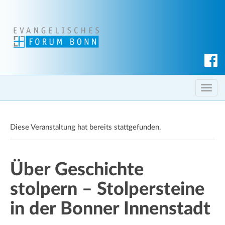
S
u
c
T
h
o
e
g
n
Diese Veranstaltung hat bereits stattgefunden.
g
l
e
Über Geschichte
n
a
stolpern – Stolpersteine
v
i
in der Bonner Innenstadt
g