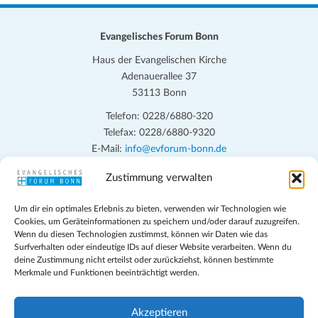
n
.
Evangelisches Forum Bonn
Haus der Evangelischen Kirche
Adenauerallee 37
53113 Bonn
Telefon: 0228/6880-320
Telefax: 0228/6880-9320
E-Mail:
info@evforum-bonn.de
Zustimmung verwalten
Das Evangelische Forum Bonn will in seinen zentralen
Veranstaltungen und den Angeboten vor Ort auf Grundfragen des
Um dir ein optimales Erlebnis zu bieten, verwenden wir Technologien wie
persönlichen, beruflichen, kirchlichen und öffentlichen Lebens
Cookies, um Geräteinformationen zu speichern und/oder darauf zuzugreifen.
eingehen, zu offener Begegnung und ehrlicher Auseinandersetzung
Wenn du diesen Technologien zustimmst, können wir Daten wie das
anregen und mithelfen, aus der Verheißung des Evangeliums heraus
Surfverhalten oder eindeutige IDs auf dieser Website verarbeiten. Wenn du
deine Zustimmung nicht erteilst oder zurückziehst, können bestimmte
im individuellen und gesellschaftlichen Leben verantwortlich zu
Merkmale und Funktionen beeinträchtigt werden.
denken, zu reden und zu handeln.
Impressum
Akzeptieren