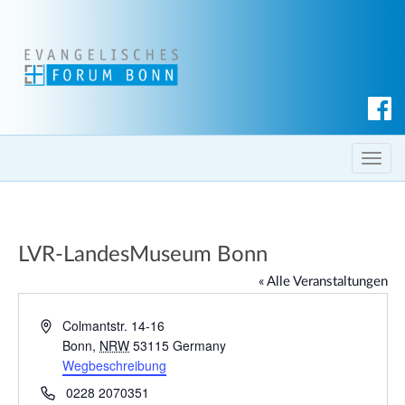
S
u
c
T
h
o
e
g
n
g
LVR-LandesMuseum Bonn
l
e
« Alle Veranstaltungen
n
a
A
Colmantstr. 14-16
d
Bonn
,
NRW
53115
Germany
v
r
Wegbeschreibung
i
e
g
T
0228 2070351
s