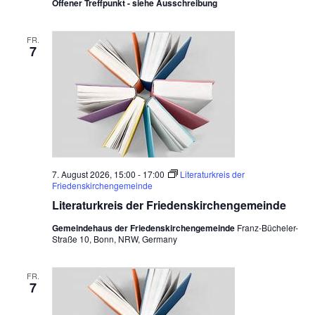
Offener Treffpunkt - siehe Ausschreibung
a
e
v
u
i
FR.
7
n
g
d
a
t
A
i
n
o
s
n
i
7. August 2026, 15:00
-
17:00
Literaturkreis der
Friedenskirchengemeinde
c
Literaturkreis der Friedenskirchengemeinde
h
Gemeindehaus der Friedenskirchengemeinde
Franz-Bücheler-
t
Straße 10, Bonn, NRW, Germany
e
FR.
n
7
,