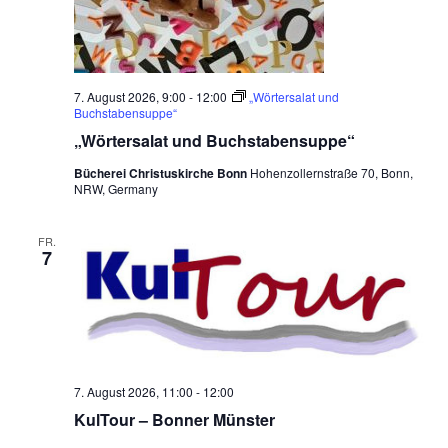
a
a
ä
t
t
l
h
i
a
t
l
o
e
u
l
7. August 2026, 9:00
-
12:00
„Wörtersalat und
n
Buchstabensuppe“
n
n
t
„Wörtersalat und Buchstabensuppe“
.
g
u
A
Bücherei Christuskirche Bonn
Hohenzollernstraße 70, Bonn,
NRW, Germany
n
n
s
g
FR.
i
7
e
c
n
h
t
S
e
u
n
c
7. August 2026, 11:00
-
12:00
-
KulTour – Bonner Münster
h
N