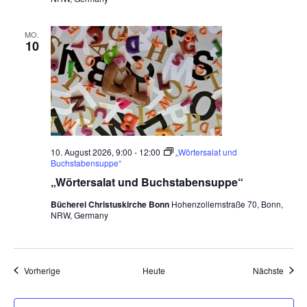
MO.
10
10. August 2026, 9:00
-
12:00
„Wörtersalat und
Buchstabensuppe“
„Wörtersalat und Buchstabensuppe“
Bücherei Christuskirche Bonn
Hohenzollernstraße 70, Bonn,
NRW, Germany
Veranstaltungen
Veran
Vorherige
Heute
Nächste