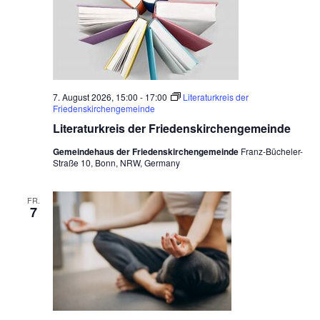
N
a
v
i
7. August 2026, 15:00
-
17:00
Literaturkreis der
Friedenskirchengemeinde
g
Literaturkreis der Friedenskirchengemeinde
a
Gemeindehaus der Friedenskirchengemeinde
Franz-Bücheler-
t
Straße 10, Bonn, NRW, Germany
i
FR.
o
7
n