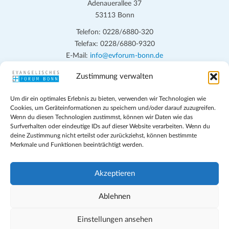
n
h
Adenauerallee 37
t
S
53113 Bonn
e
u
Telefon: 0228/6880-320
n
Telefax: 0228/6880-9320
c
-
E-Mail:
info@evforum-bonn.de
h
N
Zustimmung verwalten
Das Evangelische Forum Bonn will in seinen zentralen
a
e
Veranstaltungen und den Angeboten vor Ort auf Grundfragen des
v
u
Um dir ein optimales Erlebnis zu bieten, verwenden wir Technologien wie
persönlichen, beruflichen, kirchlichen und öffentlichen Lebens
i
Cookies, um Geräteinformationen zu speichern und/oder darauf zuzugreifen.
eingehen, zu offener Begegnung und ehrlicher Auseinandersetzung
n
Wenn du diesen Technologien zustimmst, können wir Daten wie das
g
anregen und mithelfen, aus der Verheißung des Evangeliums heraus
Surfverhalten oder eindeutige IDs auf dieser Website verarbeiten. Wenn du
d
a
deine Zustimmung nicht erteilst oder zurückziehst, können bestimmte
im individuellen und gesellschaftlichen Leben verantwortlich zu
Merkmale und Funktionen beeinträchtigt werden.
t
denken, zu reden und zu handeln.
A
i
n
Impressum
o
Akzeptieren
s
Datenschutz
n
Teilnahmebedingungen
Ablehnen
i
Evangelische Kirche in Bonn
c
Cookie-Richtlinie (EU)
Einstellungen ansehen