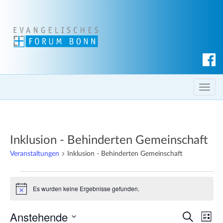
S
u
c
T
h
o
e
g
n
g
Inklusion - Behinderten Gemeinschaft
l
e
Veranstaltungen
Inklusion - Behinderten Gemeinschaft
n
Veranstaltungen
a
Es wurden keine Ergebnisse gefunden.
v
H
i
i
n
Anstehende
V
V
g
w
S
L