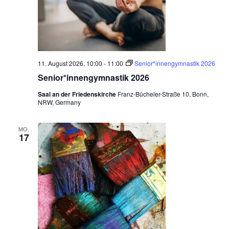
n
c
-
h
N
a
e
v
u
11. August 2026, 10:00
-
11:00
Senior*innengymnastik 2026
i
Senior*innengymnastik 2026
n
g
Saal an der Friedenskirche
Franz-Bücheler-Straße 10, Bonn,
d
a
NRW, Germany
t
A
i
n
MO.
17
o
s
n
i
c
h
t