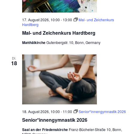
e
n
17. August 2026, 10:00
-
13:00
Mal- und Zeichenkurs
,
Hardtberg
N
Mal- und Zeichenkurs Hardtberg
a
Matthäikirche
Gutenbergstr. 10, Bonn, Germany
v
DI.
i
18
g
a
t
i
o
18. August 2026, 10:00
-
11:00
Senior*innengymnastik 2026
n
Senior*innengymnastik 2026
Saal an der Friedenskirche
Franz-Bücheler-Straße 10, Bonn,